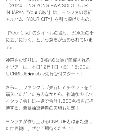
「2024 JUNG YONG HWA SOLO TOUR 
IN JAPAN "Your City"」は、ヨンファの最新
アルバム『YOUR CITY』を引っ提げたもの。
『Your City』のタイトルの通り、BOICEの街
に会いに行く、という意志が込められていま
す。
神戸を皮切りに、3都市6公演で開催される
本ツアーは、本日12月1日（金）18:00よ
りCNBLUE★mobile先行受付スタート！
さらに、ファンクラブ先行にてチケットをご
購入いただいた方のなかから、終演後の『ハ
イタッチ会』に抽選で合計1,800名様をご招
待する、豪華抽選特典の実施も決定!!
ヨンファが作り上げるCNBLUEとはまた違っ
た世界観に、ぜひご期待ください！