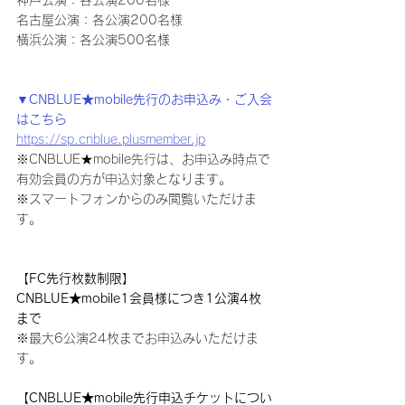
神戸公演：各公演200名様
名古屋公演：各公演200名様
横浜公演：各公演500名様
▼CNBLUE★mobile先行のお申込み・ご入会
はこちら
https://sp.cnblue.plusmember.jp
※CNBLUE★mobile先行は、お申込み時点で
有効会員の方が申込対象となります。
※スマートフォンからのみ閲覧いただけま
す。
【FC先行枚数制限】
CNBLUE★mobile1会員様につき1公演4枚
まで
※最大6公演24枚までお申込みいただけま
す。
【CNBLUE★mobile先行申込チケットについ