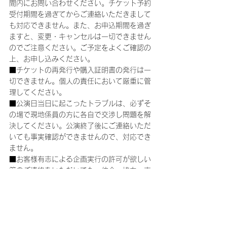
間内にお問い合わせください。チケット予約
受付期間を過ぎてからご連絡いただきまして
も対応できません。また、お申込期間を過ぎ
ますと、変更・キャンセルは一切できません
のでご注意ください。ご予定をよくご確認の
上、お申し込みください。
■チケットの再発行や購入証明書の発行は一
切できません。個人の責任において厳重に管
理してください。
■公演日当日に起こったトラブルは、必ずそ
の場で現地係員の方に各自で交渉し問題を解
決してください。公演終了後にご連絡いただ
いても事実確認ができませんので、対応でき
ません。
■お客様有志による企画実行の許可が欲しい
等のご連絡をいただいても、仲介・協力・支
援は出来ません。
■公演当日に車椅子でのご来場・ご鑑賞をご
希望される方は、チケットが確保でき次第
（ご入金完了後）、下記【お問い合わせ先】
に直接ご連絡をお願いいたします。