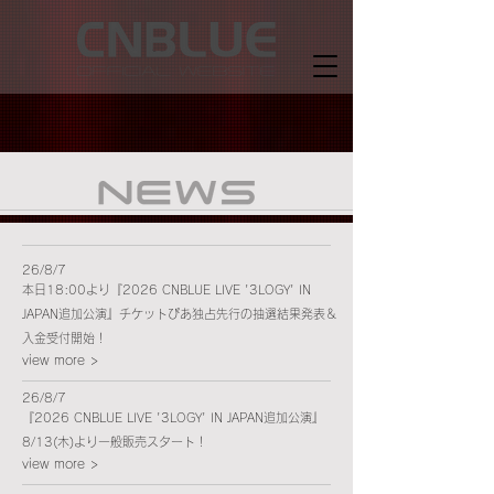
26/8/7
本日18:00より『2026 CNBLUE LIVE '3LOGY' IN
JAPAN追加公演』チケットぴあ独占先行の抽選結果発表＆
入金受付開始！
view more >
26/8/7
『2026 CNBLUE LIVE '3LOGY' IN JAPAN追加公演』
8/13(木)より一般販売スタート！
view more >