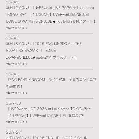
26/8/5
本日12:00より「UVERworld LIVE 2026 at LaLa arena
TOKYO-BAY 【11/26(木)】UVERworld＆CNBLUE」
BOICE JAPAN先行＆CNBLUE★mobile先行受付スタート！
view more >
26/8/3
本日18:00より「2026 FNC KINGDOM – THE
FLOATING BAZAAR -」 BOICE
JAPAN&CNBLUE★mobile先行受付スタート！
view more >
26/8/3
『FNC BAND KINGDOM』ライブ写真 全国のコンビニで
発売開始！
view more >
26/7/30
『UVERworld LIVE 2026 at LaLa arena TOKYO-BAY
【11/26(木)】UVERworld＆CNBLUE』開催決定‼︎
view more >
26/7/27
本日18:00より『2026 CNBLUE LIVE '3LOGY' IN