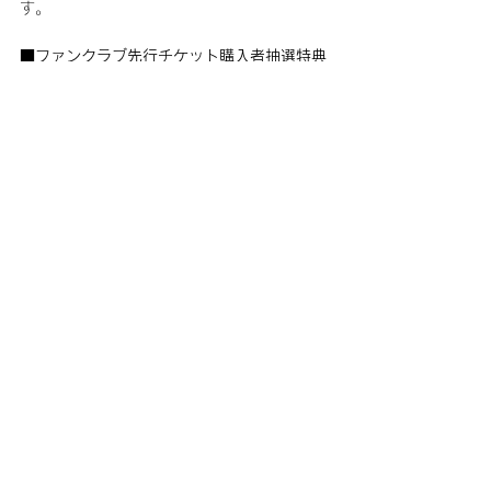
す。
■ファンクラブ先行チケット購入者抽選特典
BOICE JAPAN先行またはCNBLUE★mobile
先行にてチケットをご購入いただいた方のな
かから抽選で450名様を終演後、ヨンファに
会える『ハイタッチ会』にご招待！
※ご当選された場合、対象先行にてご購入い
ただいたチケットの枚数分、『ハイタッチ
会』にご参加いただけます。
※当選者の方には、チケット購入の際にご記
入いただいたメールアドレスにご当選案内を
いたします。
※その他詳細に関しましては、ご当選者のみ
にお知らせいたします。
【チケット申し込みに関する注意事項】
※チケット料金の他、手数料が別途かかりま
す。
※毎週火曜日・水曜日2:30～5:30は、シス
テムメンテナンスのためサービスをご利用い