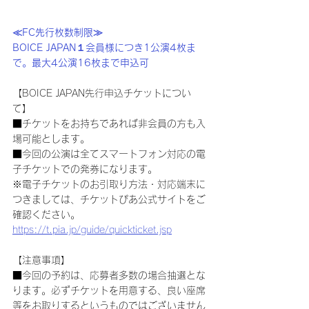
≪FC先行枚数制限≫
BOICE JAPAN１会員様につき1公演4枚ま
で。最大4公演16枚まで申込可
【BOICE JAPAN先行申込チケットについ
て】
■チケットをお持ちであれば非会員の方も入
場可能とします。
■今回の公演は全てスマートフォン対応の電
子チケットでの発券になります。
※電子チケットのお引取り方法・対応端末に
つきましては、チケットぴあ公式サイトをご
確認ください。
https://t.pia.jp/guide/quickticket.jsp
【注意事項】
■今回の予約は、応募者多数の場合抽選とな
ります。必ずチケットを用意する、良い座席
等をお取りするというものではございません