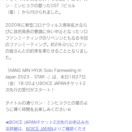
ン・ミンヒョクの歌ったOST「ビョル
（星）」から付けられました。
2020年に新型コロナウィルス感染拡大なら
びに政府発表の要請に伴い中止となったソロ
ファンミーティングのリベンジともなる今回
のファンミーティング。約2年ぶりにファン
の皆さんとの約束を果たせることとなりまし
た。
「KANG MIN HYUK Solo Fanmeeting In 
Japan 2023 - STAR -」は、本日1月27日
（金）18:00よりBOICE JAPANチケット2
次先行の受付がスタート！
タイトルの通りカン・ミンヒョクとの星のよ
うに輝く時間をお楽しみください☆
≪BOICE JAPANチケット2次先行お申込み方
法詳細は、
BOICE JAPAN
よりご確認くださ