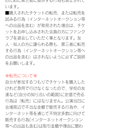
のために第三者に提供する行為も禁止されて
います。
■購入されたチケットの転売、または転売を
試みる行為（インターネットオークション等
への出品を含む）が発見された場合は、チケ
ットをお申し込みされた会員の方にファンク
ラブを退会していただく事となります。友
人・知人の方に譲られる際も、第三者に転売
する行為（インターネットオークション等へ
の出品を含む）はされないように必ずご説明
をお願いします。
※転売について※
自分が参加するつもりでチケットを購入した
けれど急用で行けなくなったので、学校の友
達など(自分の知り合いの範囲)に定価で売る
行為は「転売」にはなりません。公演当日に
会場周辺で不当な金額で販売する行為や、イ
ンターネット等を通じて不特定多数に向けて
販売する行為(インターネットオークション
等への出品も含む)は取引金額や理由に関わ