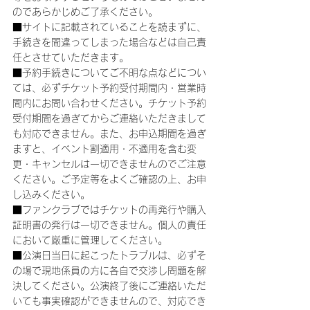
のであらかじめご了承ください。
■サイトに記載されていることを読まずに、
手続きを間違ってしまった場合などは自己責
任とさせていただきます。
■予約手続きについてご不明な点などについ
ては、必ずチケット予約受付期間内・営業時
間内にお問い合わせください。チケット予約
受付期間を過ぎてからご連絡いただきまして
も対応できません。また、お申込期間を過ぎ
ますと、イベント割適用・不適用を含む変
更・キャンセルは一切できませんのでご注意
ください。ご予定等をよくご確認の上、お申
し込みください。
■ファンクラブではチケットの再発行や購入
証明書の発行は一切できません。個人の責任
において厳重に管理してください。
■公演日当日に起こったトラブルは、必ずそ
の場で現地係員の方に各自で交渉し問題を解
決してください。公演終了後にご連絡いただ
いても事実確認ができませんので、対応でき