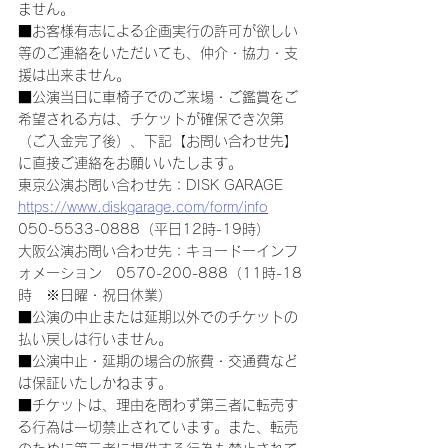
ません。
■お客様有志による企画実行の許可が欲しい
等のご連絡をいただいても、仲介・協力・支
援は出来ません。
■公演当日に車椅子でのご来場・ご鑑賞をご
希望される方は、チケットが確保でき次第
（ご入金完了後）、下記【お問い合わせ先】
に直接ご連絡をお願いいたします。
東京公演お問い合わせ先：DISK GARAGE　
https://www.diskgarage.com/form/info
050-5533-0888（平日12時-19時）
大阪公演お問い合わせ先：キョードーインフ
ォメーション　0570-200-888（11時-18
時　※日曜・祝日休業）
■公演の中止または延期以外でのチケットの
払い戻しは行いません。
■公演中止・延期の場合の旅費・交通費など
は保証いたしかねます。
■チケットは、理由を問わず第三者に転売す
る行為は一切禁止されています。また、転売