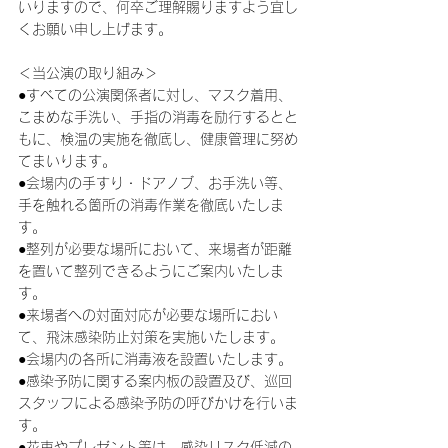
いりますので、何卒ご理解賜りますよう宜し
くお願い申し上げます。
＜当公演の取り組み＞
●すべての公演関係者に対し、マスク着用、
こまめな手洗い、手指の消毒を励行するとと
もに、検温の実施を徹底し、健康管理に努め
てまいります。
●会場内の手すり・ドアノブ、お手洗い等、
手を触れる箇所の消毒作業を徹底いたしま
す。
●整列が必要な場所において、来場者が距離
を置いて整列できるようにご案内いたしま
す。
●来場者への対面対応が必要な場所におい
て、飛沫感染防止対策を実施いたします。
●会場内の各所に消毒液を設置いたします。
●感染予防に関する案内板の設置及び、巡回
スタッフによる感染予防の呼びかけを行いま
す。
●花束やプレゼント等は、感染リスク低減の