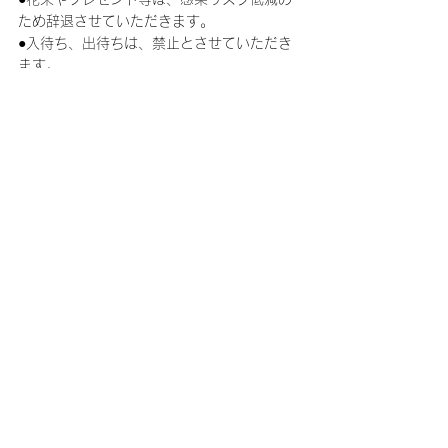
ため辞退させていただきます。
●入待ち、出待ちは、禁止とさせていただき
ます。
●クロークはございません。大きいお荷物を
持ち込まれないよう、ご協力をお願いいたし
ます
●会場でのグッズ及びCD等の販売を行う場合
は、密集を防ぐ整列販売および飛沫感染防止
対策を十分に行った上で実施いたします。
●妊婦の方、妊娠が想定される方、持病や基
礎疾患のある方、お一人での行動が難しい方
など、ご自身のお身体とその関係者の方々の
安全を第一に、ご自身の判断のもと、ご来場
をご検討ください。
●各入場口において検温所を設置、非接触型
体温計によりご来場者様の体温を測定いたし
ます。37.5度以上の発熱がある場合は指定
の待機場所にて再度検温を行い、体温に変化
が見られない場合は入場をお断りいたしま
す。