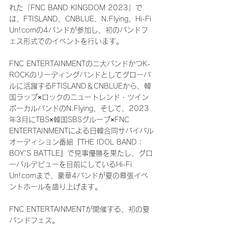
れた「FNC BAND KINGDOM 2023」で
は、FTISLAND、CNBLUE、N.Flying、Hi-Fi 
Un!cornの4バンドが参加し、初のバンドフ
ェス形式でのイベントを行います。
FNC ENTERTAINMENTの二大バンドかつK-
ROCKのリーディングバンドとしてグローバ
ルに活躍するFTISLAND＆CNBLUEから、韓
国ラップ×ロックのニュートレンド・ツイン
ボーカルバンドのN.Flying、そして、2023
年3月にTBS×韓国SBSグループ×FNC 
ENTERTAINMENTによる日韓合同サバイバル
オーディション番組『THE IDOL BAND：
BOY'S BATTLE』で見事優勝を果たし、グロ
ーバルデビューを目前にしているHi-Fi 
Un!cornまで、豪華4バンドが夏の幕張イベ
ントホールを盛り上げます。
FNC ENTERTAINMENTが開催する、初の夏
バンドフェス。