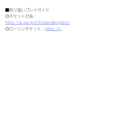
■取り扱いプレイガイド
◎チケットぴあ：
https://w.pia.jp/t/fncbandkingdom/
◎ローソンチケット：
https://l-
tike.com/fncbandkingdom/
◎イープラス：
https://eplus.jp/fncbandkingdom2023/
◎楽天チケット：
https://r-
t.jp/fncbandkingdom
お問い合わせ先：DISK GARAGE　
https://www.diskgarage.com/form/info
コメント