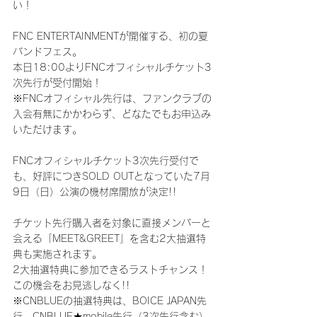
い！
FNC ENTERTAINMENTが開催する、初の夏
バンドフェス。
本日18:00よりFNCオフィシャルチケット3
次先行が受付開始！
※FNCオフィシャル先行は、ファンクラブの
入会有無にかかわらず、どなたでもお申込み
いただけます。
FNCオフィシャルチケット3次先行受付で
も、好評につきSOLD OUTとなっていた7月
9日（日）公演の機材席開放が決定!!
チケット先行購入者を対象に直接メンバーと
会える「MEET&GREET」を含む2大抽選特
典も実施されます。
2大抽選特典に参加できるラストチャンス！
この機会をお見逃しなく!!
※CNBLUEの抽選特典は、BOICE JAPAN先
行、CNBLUE★mobile先行（3次先行含む）