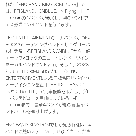
れた「FNC BAND KINGDOM 2023」で
は、FTISLAND、CNBLUE、N.Flying、Hi-Fi 
Un!cornの4バンドが参加し、初のバンドフ
ェス形式でのイベントを行います。
FNC ENTERTAINMENTの二大バンドかつK-
ROCKのリーディングバンドとしてグローバ
ルに活躍するFTISLAND＆CNBLUEから、韓
国ラップ×ロックのニュートレンド・ツイン
ボーカルバンドのN.Flying、そして、2023
年3月にTBS×韓国SBSグループ×FNC 
ENTERTAINMENTによる日韓合同サバイバル
オーディション番組『THE IDOL BAND：
BOY'S BATTLE』で見事優勝を果たし、グロ
ーバルデビューを目前にしているHi-Fi 
Un!cornまで、豪華4バンドが夏の幕張イベ
ントホールを盛り上げます。
FNC BAND KINGDOMでしか見られない、4
バンドの熱いステージに、ぜひご注目くださ