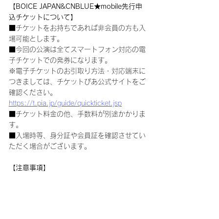
【BOICE JAPAN&CNBLUE★mobile先行申
込チケットについて】
■チケットをお持ちであれば非会員の方も入
場可能とします。
■今回の公演は全てスマートフォン対応の電
子チケットでの発券になります。
※電子チケットのお引取り方法・対応端末に
つきましては、チケットぴあ公式サイトをご
確認ください。
https://t.pia.jp/guide/quickticket.jsp
■チケット料金の他、手数料が別途かかりま
す。
■入場時等、身分証や会員証を確認させてい
ただく場合がございます。
【注意事項】
■今回の予約は、応募者多数の場合抽選とな
ります。必ずチケットを用意する、良い座席
等をお取りするというものではございません
のであらかじめご了承ください。