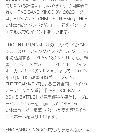
閉じたのも記憶に新しいですが、今回発表さ
れた「FNC BAND KINGDOM 2023」で
は、FTISLAND、CNBLUE、N.Flying、Hi-Fi 
Un!cornの4バンドが参加し、初のバンドフ
ェス形式でのイベントを行います。
FNC ENTERTAINMENTの二大バンドかつK-
ROCKのリーディングバンドとしてグローバ
ルに活躍するFTISLAND＆CNBLUEから、韓
国ラップ×ロックのニュートレンド・ツイン
ボーカルバンドのN.Flying、そして、2023
年3月にTBS×韓国SBSグループ×FNC 
ENTERTAINMENTによる日韓合同サバイバル
オーディション番組『THE IDOL BAND：
BOY'S BATTLE』で見事優勝を果たし、グロ
ーバルデビューを目前にしているHi-Fi 
Un!cornまで、豪華4バンドが夏の幕張イベ
ントホールを盛り上げます。
FNC BAND KINGDOMでしか見られない、4