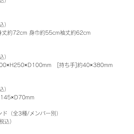
税込）
税込）
 身丈約72cm 身巾約55cm袖丈約62cm
税込）
00×H250×D100mm　[持ち手]約40×380mm
税込）
145×D70mm
ンド（全3種/メンバー別）
（税込）