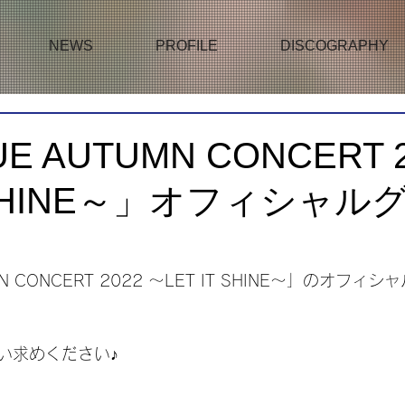
NEWS
PROFILE
DISCOGRAPHY
E AUTUMN CONCERT 2
T SHINE～」オフィシャ
MN CONCERT 2022 ～LET IT SHINE～」のオフ
い求めください♪