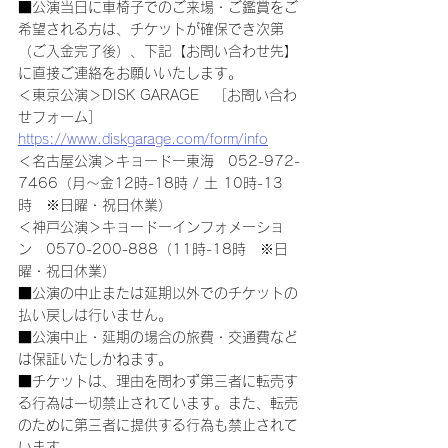
■公演当日に車椅子でのご来場・ご鑑賞をご
希望される方は、チケットが確保でき次第
（ご入金完了後）、下記【お問い合わせ先】
に直接ご連絡をお願いいたします。
＜東京公演＞DISK GARAGE　［お問い合わ
せフォーム］
https://www.diskgarage.com/form/info
＜名古屋公演＞キョードー東海　052-972-
7466（月～金12時-18時 / 土 10時-13
時　※日曜・祝日休業）
＜神戸公演＞キョードーインフォメーショ
ン　0570-200-888（11時-18時　※日
曜・祝日休業）
■公演の中止または延期以外でのチケットの
払い戻しは行いません。
■公演中止・延期の場合の旅費・交通費など
は保証いたしかねます。
■チケットは、理由を問わず第三者に転売す
る行為は一切禁止されています。また、転売
のために第三者に提供する行為も禁止されて
います。