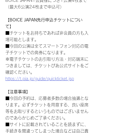
BOICE JAPAN1会員様につき1公演4枚まで
（最大6公演24枚まで申込可）
【BOICE JAPAN先行申込チケットについ
て】
■チケットをお持ちであれば非会員の方も入
場可能とします。
■今回の公演は全てスマートフォン対応の電
子チケットでの発券になります。
※電子チケットのお引取り方法・対応端末に
つきましては、チケットぴあ公式サイトをご
確認ください。
https://t.pia.jp/guide/quickticket.jsp
【注意事項】
■今回の予約は、応募者多数の場合抽選とな
ります。必ずチケットを用意する、良い座席
等をお取りするというものではございません
のであらかじめご了承ください。
■サイトに記載されていることを読まずに、
手続きを間違ってしまった場合などは自己責