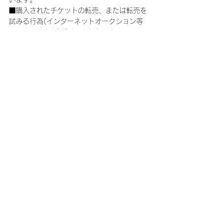
■購入されたチケットの転売、または転売を
試みる行為(インターネットオークション等
への出品を含む)が発見された場合は、チケ
ットをお申し込みされた会員の方にファンク
ラブを退会していただく事となります。友
人・知人の方に譲られる際も、第三者に転売
する行為(インターネットオークション等へ
の出品を含む)はされないように必ずご説明
をお願いします。
※転売について※
自分が参加するつもりでチケットを購入した
けれど急用で行けなくなったので、学校の友
達など(自分の知り合いの範囲)に定価で売る
行為は「転売」にはなりません。公演当日に
会場周辺で不当な金額で販売する行為や、イ
ンターネット等を通じて不特定多数に向けて
販売する行為(インターネットオークション
等への出品も含む)は取引金額や理由に関わ
らず転売行為とみなします。