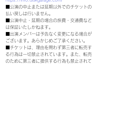
■公演の中止または延期以外でのチケットの
払い戻しは行いません。
■公演中止・延期の場合の旅費・交通費など
は保証いたしかねます。
■出演メンバーは予告なく変更になる場合が
ございます。あらかじめご了承ください。
■チケットは、理由を問わず第三者に転売す
る行為は一切禁止されています。また、転売
のために第三者に提供する行為も禁止されて
います。
■購入されたチケットの転売、または転売を
試みる行為(インターネットオークション等
への出品を含む)が発見された場合は、チケ
ットをお申し込みされた会員の方にファンク
ラブを退会していただく事となります。友
人・知人の方に譲られる際も、第三者に転売
する行為(インターネットオークション等へ
の出品を含む)はされないように必ずご説明
をお願いします。
■座席によっては会場規定により着席でのご