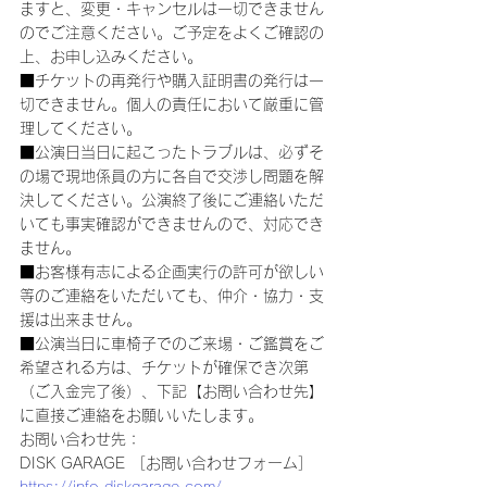
ますと、変更・キャンセルは一切できません
のでご注意ください。ご予定をよくご確認の
上、お申し込みください。
■チケットの再発行や購入証明書の発行は一
切できません。個人の責任において厳重に管
理してください。
■公演日当日に起こったトラブルは、必ずそ
の場で現地係員の方に各自で交渉し問題を解
決してください。公演終了後にご連絡いただ
いても事実確認ができませんので、対応でき
ません。
■お客様有志による企画実行の許可が欲しい
等のご連絡をいただいても、仲介・協力・支
援は出来ません。
■公演当日に車椅子でのご来場・ご鑑賞をご
希望される方は、チケットが確保でき次第
（ご入金完了後）、下記【お問い合わせ先】
に直接ご連絡をお願いいたします。
お問い合わせ先：
DISK GARAGE ［お問い合わせフォーム］
https://info.diskgarage.com/