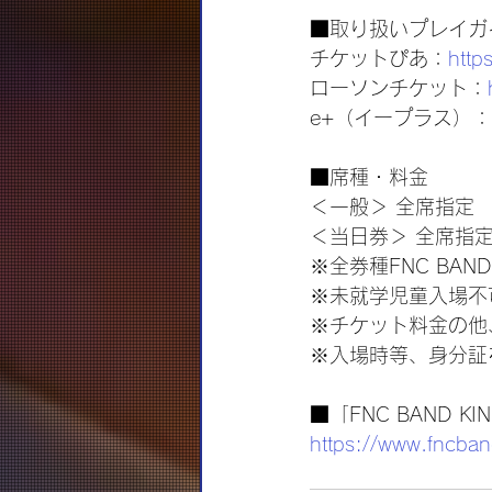
■取り扱いプレイガ
チケットぴあ：
http
ローソンチケット：
e+（イープラス）：
■席種・料金
＜一般＞ 全席指定　
＜当日券＞ 全席指定
※全券種FNC BAN
※未就学児童入場不
※チケット料金の他
※入場時等、身分証
■「FNC BAND K
https://www.fncba