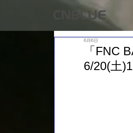
6月6日
「FNC B
6/20(