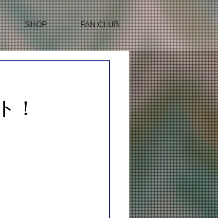
SHOP
FAN CLUB
ート！