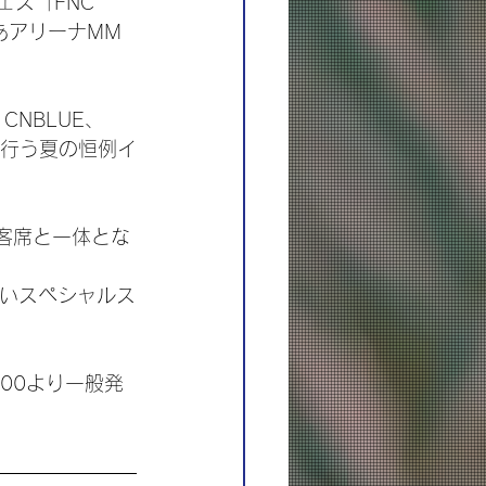
ェス「FNC 
ぴあアリーナMM
、CNBLUE、
形式で行う夏の恒例イ
客席と一体とな
ないスペシャルス
:00より一般発