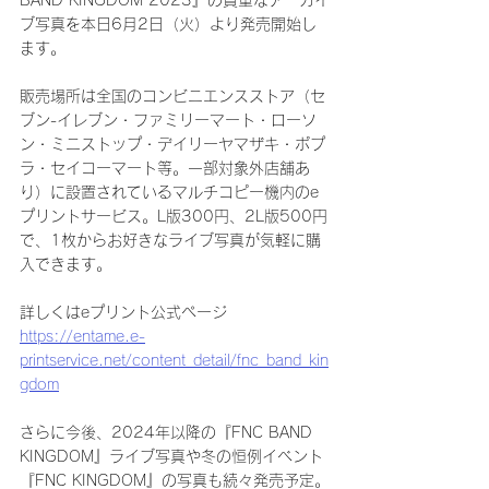
BAND KINGDOM 2023』の貴重なアーカイ
ブ写真を本日6月2日（火）より発売開始し
ます。
販売場所は全国のコンビニエンスストア（セ
ブン-イレブン・ファミリーマート・ローソ
ン・ミニストップ・デイリーヤマザキ・ポプ
ラ・セイコーマート等。一部対象外店舗あ
り）に設置されているマルチコピー機内のe
プリントサービス。L版300円、2L版500円
で、1枚からお好きなライブ写真が気軽に購
入できます。
詳しくはeプリント公式ページ
https://entame.e-
printservice.net/content_detail/fnc_band_kin
gdom
さらに今後、2024年以降の『FNC BAND 
KINGDOM』ライブ写真や冬の恒例イベント
『FNC KINGDOM』の写真も続々発売予定。