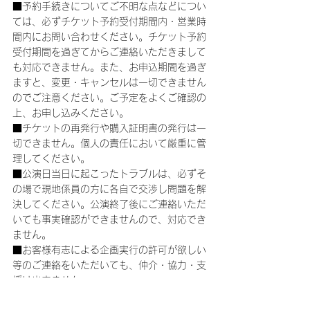
■予約手続きについてご不明な点などについ
ては、必ずチケット予約受付期間内・営業時
間内にお問い合わせください。チケット予約
受付期間を過ぎてからご連絡いただきまして
も対応できません。また、お申込期間を過ぎ
ますと、変更・キャンセルは一切できません
のでご注意ください。ご予定をよくご確認の
上、お申し込みください。
■チケットの再発行や購入証明書の発行は一
切できません。個人の責任において厳重に管
理してください。
■公演日当日に起こったトラブルは、必ずそ
の場で現地係員の方に各自で交渉し問題を解
決してください。公演終了後にご連絡いただ
いても事実確認ができませんので、対応でき
ません。
■お客様有志による企画実行の許可が欲しい
等のご連絡をいただいても、仲介・協力・支
援は出来ません。
■公演当日に車椅子でのご来場・ご鑑賞をご