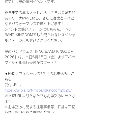
式で行う夏の恒例イベントです。
昨年までの幕張メッセから、今年は会場をぴ
あアリーナMMに移し、さらに客席と一体と
なるパフォーマンスで盛り上げます！
5バンドの熱いステージはもちろん、FNC 
BAND KINGDOMでしか見られないスペシャ
ルステージにもぜひご注目ください。
夏のバンドフェス「FNC BAND KINGDOM 
2026」は、本日5月15日（金）よりFNCオ
フィシャル先行受付がスタート！
▼FNCオフィシャル2次先行のお申込みはこ
ちら
受付URL：
https://w.pia.jp/t/fncbandkingdom2026/
※上記URLよりどなたでもお申込みいただけ
ます。
※お申込みに関する注意事項等、詳細は下記
及び上記URLをご確認ください。