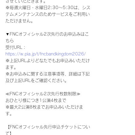
させていただきます。
※毎週火曜日・水曜日2:30～5:30は、シス
テムメンテナンスのためサービスをご利用い
ただけません。
▼FNCオフィシャル2次先行のお申込みはこ
ちら
受付URL：
https://w.pia.jp/t/fncbandkingdom2026/
※上記URLよりどなたでもお申込みいただけ
ます。
※お申込みに関する注意事項等、詳細は下記
及び上記URLをご確認ください。
≪FNCオフィシャル2次先行枚数制限≫
おひとり様につき1公演4枚まで
※最大2公演8枚までお申込みいただけま
す。
【FNCオフィシャル先行申込チケットについ
て】