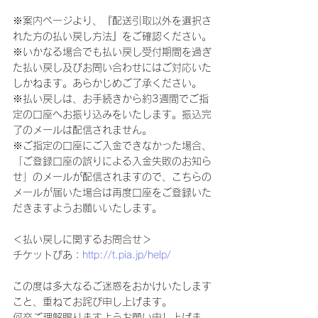
※案内ページより、『配送引取以外を選択さ
れた方の払い戻し方法』をご確認ください。
※いかなる場合でも払い戻し受付期間を過ぎ
た払い戻し及びお問い合わせにはご対応いた
しかねます。あらかじめご了承ください。
※払い戻しは、お手続きから約3週間でご指
定の口座へお振り込みをいたします。振込完
了のメールは配信されません。
※ご指定の口座にご入金できなかった場合、
「ご登録口座の誤りによる入金失敗のお知ら
せ」のメールが配信されますので、こちらの
メールが届いた場合は再度口座をご登録いた
だきますようお願いいたします。
＜払い戻しに関するお問合せ＞
チケットぴあ：
http://t.pia.jp/help/
この度は多大なるご迷惑をおかけいたします
こと、重ねてお詫び申し上げます。
何卒ご理解賜りますようお願い申し上げま