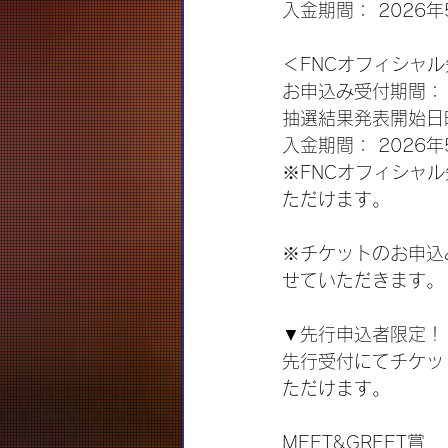
入金期間： 2026年5
＜FNCオフィシャ
お申込み受付期間： 2
抽選結果発表開始日時：
入金期間： 2026年5
※FNCオフィシャ
ただけます。
※チケットのお申込
せていただきます。
▼先行申込者限定！
先行受付にてチケッ
ただけます。
MEET&GREET賞