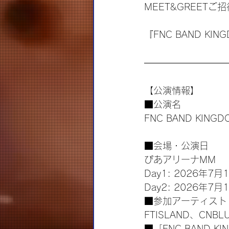
MEET&GREE
『FNC BAND K
【公演情報】
■公演名
FNC BAND KINGD
■会場・公演日
ぴあアリーナMM
Day1: 2026年7
Day2: 2026年7
■参加アーティスト
FTISLAND、CNBLUE
■「FNC BAND K