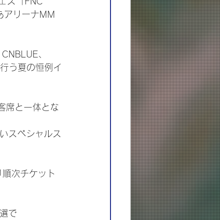
ェス「FNC 
ぴあアリーナMM
、CNBLUE、
形式で行う夏の恒例イ
客席と一体とな
ないスペシャルス
より順次チケット
選で