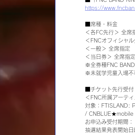
https://www.fncba
■席種・料金
＜各FC先行＞ 全席
＜FNCオフィシャル
＜一般＞ 全席指定　
＜当日券＞ 全席指定
※全券種FNC BAN
※未就学児童入場不
■チケット先行受付
＜FNC所属アーテ
対象：FTISLAND: Pr
/ CNBLUE★mobile , 
お申込み受付期間： 2
抽選結果発表開始日時：