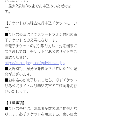
いただけます。
※最大2公演8枚までお申込みいただけま
す。
【チケットぴあ独占先行申込チケットについ
て】
■今回の公演は全てスマートフォン対応の電
子チケットでの発券になります。
※電子チケットのお引取り方法・対応端末に
つきましては、チケットぴあ公式サイトをご
確認ください。
https://t.pia.jp/guide/quickticket.jsp
■入場時等、身分証を確認させていただく場
合がございます。
■お申込みが完了しましたら、必ずチケット
ぴあ公式サイトより申込内容のご確認をお願
いいたします。
【注意事項】
■今回の予約は、応募者多数の場合抽選とな
ります。必ずチケットを用意する、良い座席