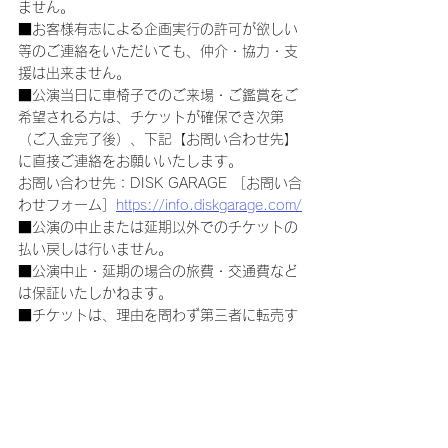
ません。
■お客様有志による企画実行の許可が欲しい
等のご連絡をいただいても、仲介・協力・支
援は出来ません。
■公演当日に車椅子でのご来場・ご鑑賞をご
希望される方は、チケットが確保でき次第
（ご入金完了後）、下記【お問い合わせ先】
に直接ご連絡をお願いいたします。
お問い合わせ先：DISK GARAGE ［お問い合
わせフォーム］
https://info.diskgarage.com/
■公演の中止または延期以外でのチケットの
払い戻しは行いません。
■公演中止・延期の場合の旅費・交通費など
は保証いたしかねます。
■チケットは、理由を問わず第三者に転売す
る行為は一切禁止されています。また、転売
のために第三者に提供する行為も禁止されて
います。
■購入されたチケットの転売、または転売を
試みる行為(インターネットオークション等
への出品を含む)が発見された場合は、チケ