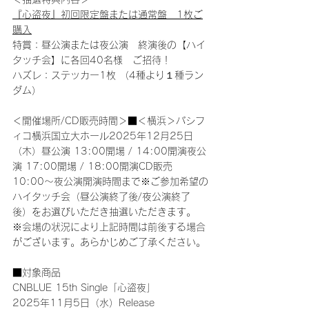
『心盗夜』初回限定盤または通常盤　1枚ご
購入
特賞：昼公演または夜公演　終演後の【ハイ
タッチ会】に各回40名様　ご招待！
ハズレ：ステッカー1枚 （4種より１種ラン
ダム）
＜開催場所/CD販売時間＞■＜横浜＞パシフ
ィコ横浜国立大ホール2025年12月25日
（木）昼公演 13:00開場 / 14:00開演夜公
演 17:00開場 / 18:00開演CD販売　
10:00〜夜公演開演時間まで※ご参加希望の
ハイタッチ会（昼公演終了後/夜公演終了
後）をお選びいただき抽選いただきます。
※会場の状況により上記時間は前後する場合
がございます。あらかじめご了承ください。
■対象商品
CNBLUE 15th Single「心盗夜」
2025年11月5日（水）Release