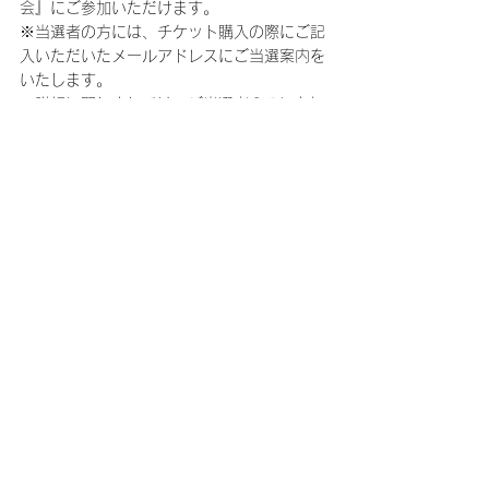
会』にご参加いただけます。
※当選者の方には、チケット購入の際にご記
入いただいたメールアドレスにご当選案内を
いたします。
※詳細に関しましては、ご当選者のみにお知
らせいたします。
【チケット申し込みに関する注意事項】
※チケット料金の他、手数料が別途かかりま
す。
※毎週火曜日・水曜日2:30～5:30は、シス
テムメンテナンスのためサービスをご利用い
ただけません。
※その他詳細は、受付開始時にCNBLUE 
Japan Official Websiteにてご案内させていた
だきます。
CNBLUE Japan Official Website：
https://www.cnblue-official.jp