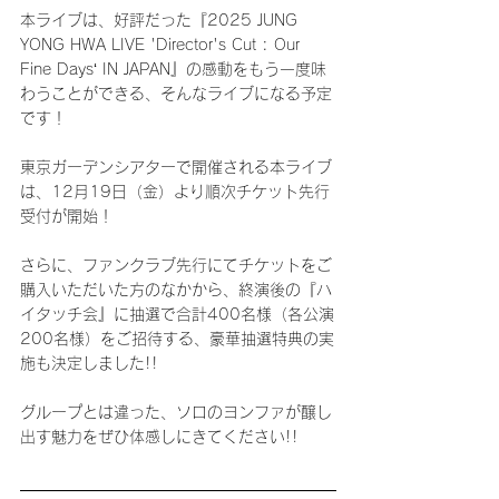
本ライブは、好評だった『2025 JUNG 
YONG HWA LIVE 'Director's Cut : Our 
Fine Days‘ IN JAPAN』の感動をもう一度味
わうことができる、そんなライブになる予定
です！
東京ガーデンシアターで開催される本ライブ
は、12月19日（金）より順次チケット先行
受付が開始！
さらに、ファンクラブ先行にてチケットをご
購入いただいた方のなかから、終演後の『ハ
イタッチ会』に抽選で合計400名様（各公演
200名様）をご招待する、豪華抽選特典の実
施も決定しました!!
グループとは違った、ソロのヨンファが醸し
出す魅力をぜひ体感しにきてください!!