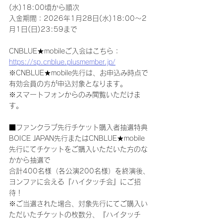
(水)18:00頃から順次
入金期間：2026年1月28日(水)18:00～2
月1日(日)23:59まで
CNBLUE★mobileご入会はこちら：
https://sp.cnblue.plusmember.jp/
※CNBLUE★mobile先行は、お申込み時点で
有効会員の方が申込対象となります。
※スマートフォンからのみ閲覧いただけま
す。
■ファンクラブ先行チケット購入者抽選特典
BOICE JAPAN先行またはCNBLUE★mobile
先行にてチケットをご購入いただいた方のな
かから抽選で
合計400名様（各公演200名様）を終演後、
ヨンファに会える『ハイタッチ会』にご招
待！
※ご当選された場合、対象先行にてご購入い
ただいたチケットの枚数分、『ハイタッチ