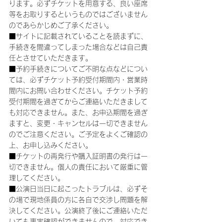
ります。必ずチケットを用意する、良い座席
等をお取りするというものではございません
のであらかじめご了承ください。
■サイトに記載されていることを読まずに、
手続きを間違ってしまった場合などは自己責
任とさせていただきます。
■予約手続きについてご不明な点などについ
ては、必ずチケット予約受付期間内・営業時
間内にお問い合わせください。チケット予約
受付期間を過ぎてからご連絡いただきまして
も対応できません。また、お申込期間を過ぎ
ますと、変更・キャンセルは一切できません
のでご注意ください。ご予定をよくご確認の
上、お申し込みください。
■チケットの再発行や購入証明書の発行は一
切できません。個人の責任において厳重に管
理してください。
■公演日当日に起こったトラブルは、必ずそ
の場で現地係員の方に各自で交渉し問題を解
決してください。公演終了後にご連絡いただ
いても事実確認ができませんので、対応でき