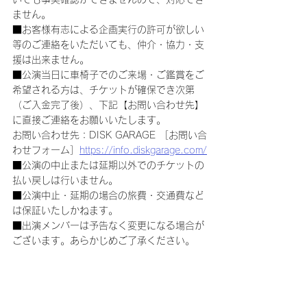
ません。
■お客様有志による企画実行の許可が欲しい
等のご連絡をいただいても、仲介・協力・支
援は出来ません。
■公演当日に車椅子でのご来場・ご鑑賞をご
希望される方は、チケットが確保でき次第
（ご入金完了後）、下記【お問い合わせ先】
に直接ご連絡をお願いいたします。
お問い合わせ先：DISK GARAGE ［お問い合
わせフォーム］
https://info.diskgarage.com/
■公演の中止または延期以外でのチケットの
払い戻しは行いません。
■公演中止・延期の場合の旅費・交通費など
は保証いたしかねます。
■出演メンバーは予告なく変更になる場合が
ございます。あらかじめご了承ください。
■チケットは、理由を問わず第三者に転売す
る行為は一切禁止されています。また、転売
のために第三者に提供する行為も禁止されて
います。