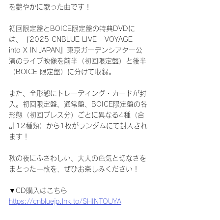
を艶やかに歌った曲です！
初回限定盤とBOICE限定盤の特典DVDに
は、『2025 CNBLUE LIVE - VOYAGE 
into X IN JAPAN』東京ガーデンシアター公
演のライブ映像を前半（初回限定盤）と後半
（BOICE 限定盤）に分けて収録。
また、全形態にトレーディング・カードが封
入。初回限定盤、通常盤、BOICE限定盤の各
形態（初回プレス分）ごとに異なる4種（合
計12種類）から1枚がランダムにて封入され
ます！
秋の夜にふさわしい、大人の色気と切なさを
まとった一枚を、ぜひお楽しみください！
▼CD購入はこちら
https://cnbluejp.lnk.to/SHINTOUYA