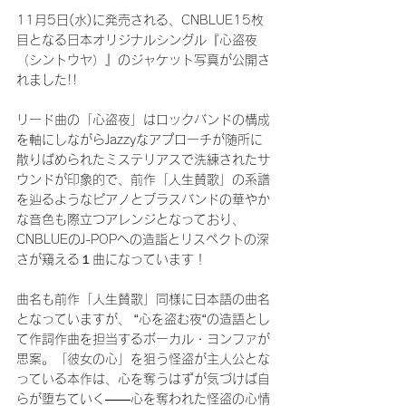
11月5日(水)に発売される、CNBLUE15枚
目となる日本オリジナルシングル『心盗夜
（シントウヤ）』のジャケット写真が公開さ
れました!!
リード曲の「心盗夜」はロックバンドの構成
を軸にしながらJazzyなアプローチが随所に
散りばめられたミステリアスで洗練されたサ
ウンドが印象的で、前作「人生賛歌」の系譜
を辿るようなピアノとブラスバンドの華やか
な音色も際立つアレンジとなっており、
CNBLUEのJ-POPへの造詣とリスペクトの深
さが窺える１曲になっています！
曲名も前作「人生賛歌」同様に日本語の曲名
となっていますが、 “心を盗む夜“の造語とし
て作詞作曲を担当するボーカル・ヨンファが
思案。「彼女の心」を狙う怪盗が主人公とな
っている本作は、心を奪うはずが気づけば自
らが堕ちていく――心を奪われた怪盗の心情