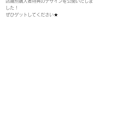
店舗別購入者特典のデザインを公開いたしま
した！
ぜひゲットしてください★
・楽天ブックス（アクリルスタンド ※3種か
らランダム）
・セブンネットショッピング（アクリルバッ