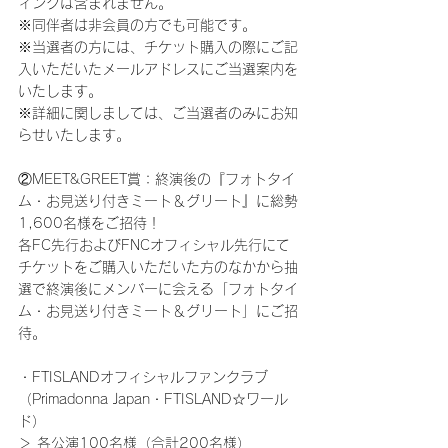
ィングは含まれません。
※同伴者は非会員の方でも可能です。
※当選者の方には、チケット購入の際にご記
入いただいたメールアドレスにご当選案内を
いたします。
※詳細に関しましては、ご当選者のみにお知
らせいたします。
②MEET&GREET賞：終演後の『フォトタイ
ム・お見送り付きミート＆グリート』に総勢
1,600名様をご招待！
各FC先行およびFNCオフィシャル先行にて
チケットをご購入いただいた方のなかから抽
選で終演後にメンバーに会える「フォトタイ
ム・お見送り付きミート＆グリート」にご招
待。
・FTISLANDオフィシャルファンクラブ
（Primadonna Japan・FTISLAND☆ワール
ド）
＞ 各公演100名様（合計200名様）