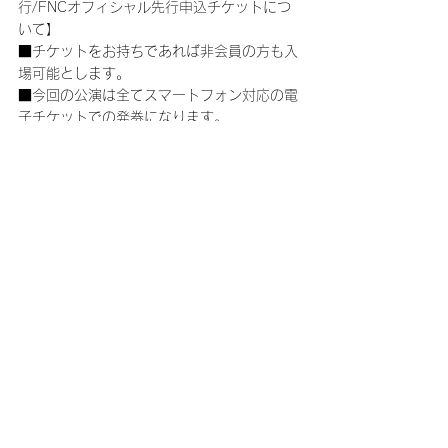
行/FNCオフィシャル先行申込チケットにつ
いて】
■チケットをお持ちであれば非会員の方も入
場可能とします。
■今回の公演は全てスマートフォン対応の電
子チケットでの発券になります。
※電子チケットのお引取り方法・対応端末に
つきましては、チケットぴあ公式サイトをご
確認ください。
https://t.pia.jp/guide/quickticket.jsp
■入場時等、身分証や会員証を確認させてい
ただく場合がございます。
■お申込みが完了しましたら、必ずチケット
ぴあ公式サイトより申込内容のご確認をお願
いいたします。
【注意事項】
■今回の予約は、応募者多数の場合抽選とな
ります。必ずチケットを用意する、良い座席
等をお取りするというものではございません
のであらかじめご了承ください。