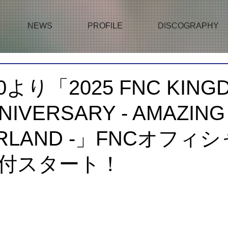
NEWS
PROFILE
DISCOGRAPHY
0より「2025 FNC KING
NIVERSARY - AMAZING
RLAND -」FNCオフィシ
付スタート！