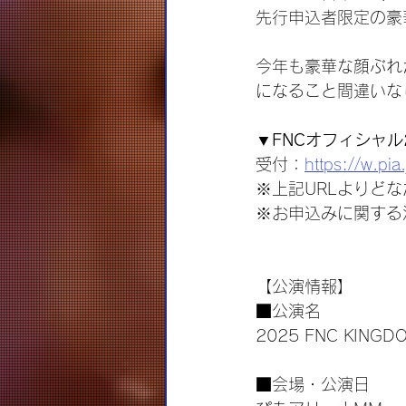
先行申込者限定の豪
今年も豪華な顔ぶれが
になること間違いな
▼FNCオフィシャ
受付：
https://w.pi
※上記URLよりど
※お申込みに関する
【公演情報】
■公演名
2025 FNC KINGD
■会場・公演日