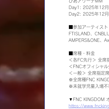
ぴあアリーナMM
Day1: 2025年12
Day2: 2025年12
■参加アーティスト
FTISLAND、CNBLU
AMPERS&ONE、Ax
■席種・料金
＜各FC先行＞ 全席
＜FNCオフィシャル
＜一般＞ 全席指定席
※全席種FNC KI
※未就学児童入場不
▼FNC KINGDO
https://www.fnckin