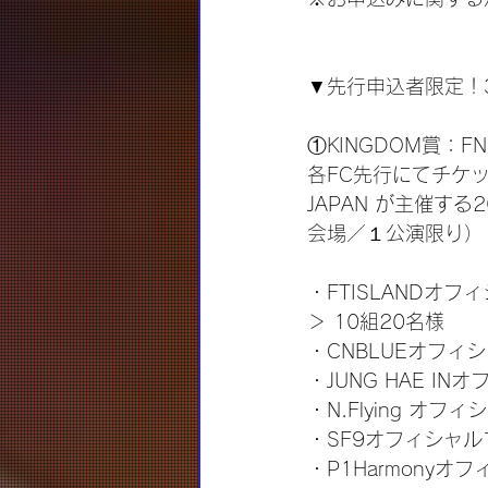
▼先行申込者限定！
①KINGDOM賞：
各FC先行にてチケッ
JAPAN が主催する
会場／１公演限り）
・FTISLANDオフィ
＞ 10組20名様
・CNBLUEオフィシャ
・JUNG HAE IN
・N.Flying オフ
・SF9オフィシャルフ
・P1Harmonyオ