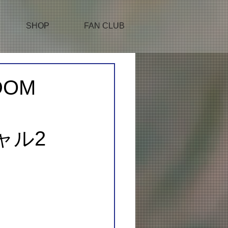
SHOP
FAN CLUB
DOM
ャル2