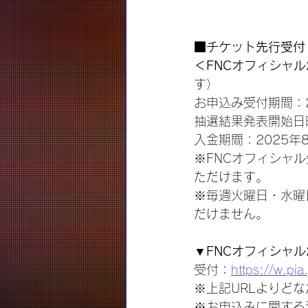
■チケット先行受付
＜FNCオフィシャ
す）
お申込み受付期間：20
抽選結果発表開始日時：
入金期間：2025年8月
※FNCオフィシャ
ただけます。
※毎週火曜日・水曜
だけません。
▼FNCオフィシャ
受付：
https://w.pi
※上記URLよりど
※お申込みに関する