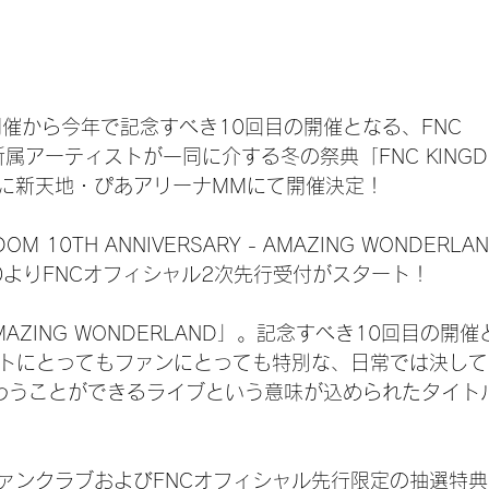
開催から今年で記念すべき10回目の開催となる、FNC 
NT所属アーティストが一同に介する冬の祭典「FNC KINGD
4日に新天地・ぴあアリーナMMにて開催決定！
DOM 10TH ANNIVERSARY - AMAZING WONDERL
00よりFNCオフィシャル2次先行受付がスタート！
AZING WONDERLAND」。記念すべき10回目の開
ストにとってもファンにとっても特別な、日常では決し
味わうことができるライブという意味が込められたタイト
ァンクラブおよびFNCオフィシャル先行限定の抽選特