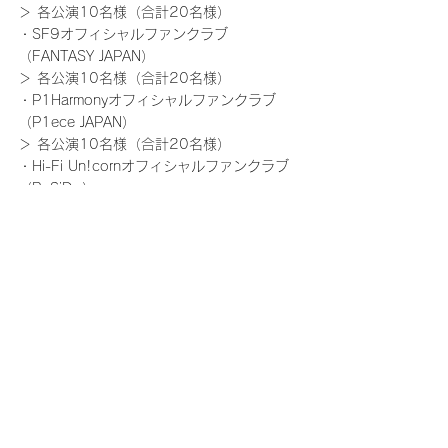
＞ 各公演10名様（合計20名様）
・SF9オフィシャルファンクラブ
（FANTASY JAPAN）
＞ 各公演10名様（合計20名様）
・P1Harmonyオフィシャルファンクラブ
（P1ece JAPAN）
＞ 各公演10名様（合計20名様）
・Hi-Fi Un!cornオフィシャルファンクラブ
（RaSiDo）
＞ 各公演10名様（合計20名様）
・FNCオフィシャル先行（AMPERS&ONE）
＞ 各公演10名様（合計20名様）
・FNCオフィシャル先行（AxMxP）
＞ 各公演10名様（合計20名様）
※当選者の方には、チケット購入の際にご記
入いただいたメールアドレスにご当選案内を
いたします。
※詳細に関しましては、ご当選者のみにお知
らせいたします。