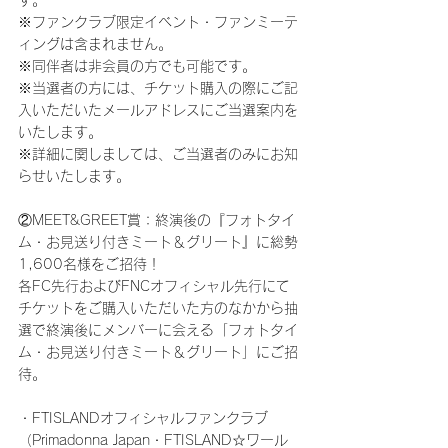
す。
※ファンクラブ限定イベント・ファンミーテ
ィングは含まれません。
※同伴者は非会員の方でも可能です。
※当選者の方には、チケット購入の際にご記
入いただいたメールアドレスにご当選案内を
いたします。
※詳細に関しましては、ご当選者のみにお知
らせいたします。
②MEET&GREET賞：終演後の『フォトタイ
ム・お見送り付きミート＆グリート』に総勢
1,600名様をご招待！
各FC先行およびFNCオフィシャル先行にて
チケットをご購入いただいた方のなかから抽
選で終演後にメンバーに会える「フォトタイ
ム・お見送り付きミート＆グリート」にご招
待。
・FTISLANDオフィシャルファンクラブ
（Primadonna Japan・FTISLAND☆ワール