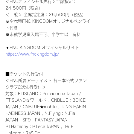
＜FNCオフィシャル先行＞全席指定：
24,500円（税込）
＜一般＞ 全席指定席：26,500円（税込）
※全席種FNC KINGDOMオリジナルペンライ
ト付き
※未就学児童入場不可、小学生以上有料
▼FNC KINGDOM オフィシャルサイト
https://www.fnckingdom.jp
/
■チケット先行受付
＜FNC所属アーティスト 各日本公式ファン
クラブ2次先行受付＞
対象：FTISLAND：Primadonna Japan / 
FTISLAND☆ワールド , CNBLUE：BOICE 
JAPAN / CNBLUE★mobile , JUNG HAEIN：
HAEINESS JAPAN , N.Flying：N.Fia 
JAPAN , SF9：FANTASY JAPAN , 
P1Harmony：P1ece JAPAN ,  Hi-Fi 
Un!corn：RaSiDo