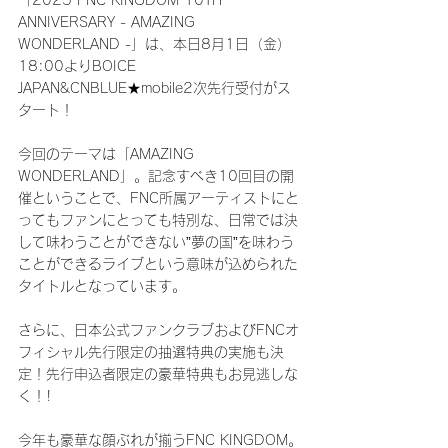
「2025 FNC KINGDOM 10TH 
ANNIVERSARY - AMAZING 
WONDERLAND -」は、本日8月1日（金）
18:00よりBOICE 
JAPAN&CNBLUE★mobile2次先行受付がス
タート！
今回のテーマは「AMAZING 
WONDERLAND」。記念すべき10回目の開
催ということで、FNC所属アーティストにと
ってもファンにとっても特別な、日常では決
して味わうことができない”夢の国”を味わう
ことができるライブという意味が込められた
タイトルとなっています。
さらに、日本公式ファンクラブおよびFNCオ
フィシャル先行限定の抽選特典の実施も決
定！先行申込者限定の豪華特典もお見逃しな
く！!
今年も豪華な顔ぶれが揃うFNC KINGDOM。