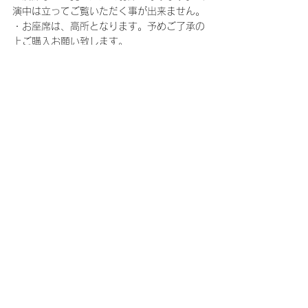
演中は立ってご覧いただく事が出来ません。
・お座席は、高所となります。予めご了承の
上ご購入お願い致します。
・座席の配置上、2枚単位でのお申し込みと
なります。
・2枚単位でのお申込みとなりますので、2
枚分の料金が表示されています。ご了承くだ
さい。
・舞台上の演出により、一部見えづらい場合
がございます。
・4枚以上のお申し込みの場合、2枚毎に
BOXの位置が異なります。予めご了承くださ
い。
＜注釈付指定席ご購入についての注意事項＞
・注釈付指定はステージや演出の一部が見え
にくいお席となります。予めご了承くださ
い。