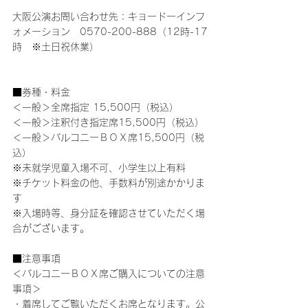
大阪公演お問い合わせ先：キョードーインフ
ォメーション　0570-200-888（12時-17
時　※土日祝休業）
■券種・料金
＜一般＞全席指定 15,500円（税込）
＜一般＞注釈付き指定席15,500円（税込）
＜一般＞バルコニーＢＯＸ席15,500円（税
込）
※未就学児童入場不可、小学生以上有料
※チケット料金の他、手数料が別途かかりま
す
※入場時等、身分証を確認させていただく場
合がございます。
■注意事項
＜バルコニーＢＯＸ席ご購入についての注意
事項＞
・着席してご覧いただくお席となります。公