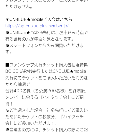
ただけません。
▼CNBLUE★mobileご入会はこちら
https://sp.cnblue.plusmember.jp/
※CNBLUE★mobile先行は、お申込み時点で
有効会員の方が申込対象となります。
※スマートフォンからのみ閲覧いただけま
す。
■ファンクラブ先行チケット購入者抽選特典
BOICE JAPAN先行またはCNBLUE★mobile
先行にてチケットをご購入いただいた方のな
かから抽選で
合計400名様（各公演200名様）を終演後、
メンバーに会える『ハイタッチ会』にご招
待！
※ご当選された場合、対象先行にてご購入い
ただいたチケットの枚数分、『ハイタッチ
会』にご参加いただけます。
※当選者の方には、チケット購入の際にご記