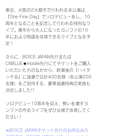
東京、大阪の2大都市で行われる本公演は、
『One Fine Day』でソロデビューをし、10
周年となることを記念して行われる特別なラ
イブ。青年から大人になったヨンファの10
年におよぶ物語を体感できるライブとなる予
定！
さらに、BOICE JAPAN先行または
CNBLUE★mobile先行にてチケットをご購入
いただいた方のなかから、終演後の『ハイタ
ッチ会』に抽選で合計400名様（各公演200
名様）をご招待する、豪華抽選特典の実施も
決定しました!!
ソロデビュー10周年を迎え、勢いを増すヨ
ンファの作るライブをぜひ会場で体感してく
ださい！
≪BOICE JAPANチケット先行のお申込み方