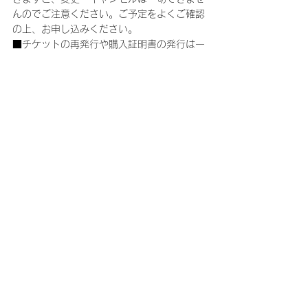
んのでご注意ください。ご予定をよくご確認
の上、お申し込みください。
■チケットの再発行や購入証明書の発行は一
切できません。個人の責任において厳重に管
理してください。
■公演日当日に起こったトラブルは、必ずそ
の場で現地係員の方に各自で交渉し問題を解
決してください。公演終了後にご連絡いただ
いても事実確認ができませんので、対応でき
ません。
■お客様有志による企画実行の許可が欲しい
等のご連絡をいただいても、仲介・協力・支
援は出来ません。
■公演当日に車椅子でのご来場・ご鑑賞をご
希望される方は、チケットが確保でき次第
（ご入金完了後）、下記【お問い合わせ先】
に直接ご連絡をお願いいたします。
＜東京公演＞DISK GARAGE［お問い合わせ
フォーム］
https://info.diskgarage.com/
＜大阪公演＞キョードーインフォメーショ