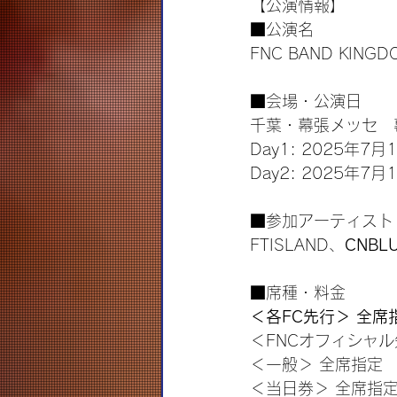
【公演情報】
■公演名
FNC BAND KINGD
■会場・公演日
千葉・幕張メッセ　
Day1: 2025年7
Day2: 2025年7
■参加アーティスト
FTISLAND、
CNBL
■席種・料金
＜各FC先行＞ 全席
＜FNCオフィシャル
＜一般＞ 全席指定　
＜当日券＞ 全席指定