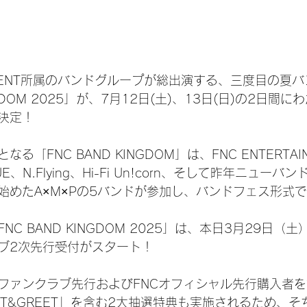
AINMENT所属のバンドグループが総出演する、三度目の夏
INGDOM 2025」が、7月12日(土)、13日(日)の2日間
決定！
る「FNC BAND KINGDOM」は、FNC ENTERTAI
LUE、N.Flying、Hi-Fi Un!corn、そして昨年ニュー
始めたA×M×Pの5バンドが参加し、バンドフェス形式
C BAND KINGDOM 2025」は、本日3月29日（土）
ブ2次先行受付がスタート！
ファンクラブ先行およびFNCオフィシャル先行購入者
ET&GREET」を含む2大抽選特典も実施されるため、