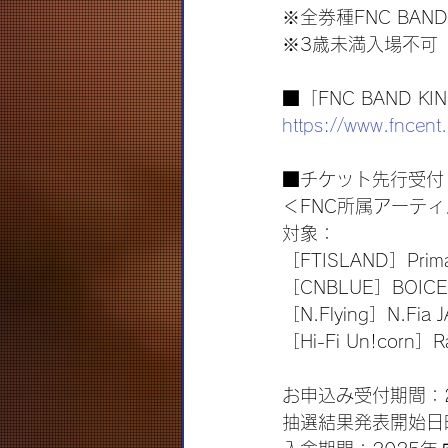
※全券種FNC BAN
※3歳未満入場不可
■「FNC BAND K
https://www.fncent
■チケット先行受付
＜FNC所属アーテ
対象：
［FTISLAND］Prim
［CNBLUE］BOICE 
［N.Flying］N.Fia 
［Hi-Fi Un!corn］R
お申込み受付期間：20
抽選結果発表開始日時