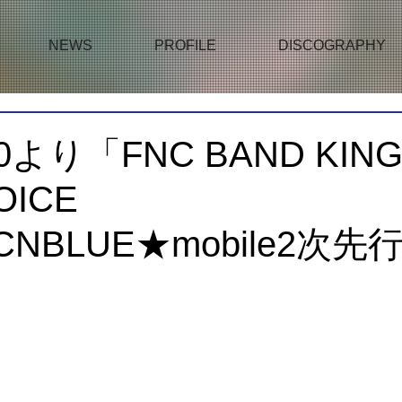
NEWS
PROFILE
DISCOGRAPHY
0より「FNC BAND KIN
OICE
&CNBLUE★mobile2次