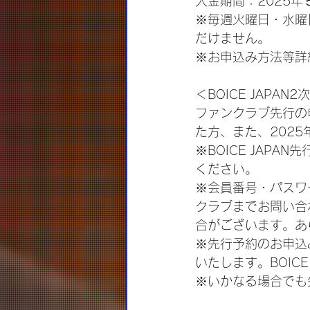
入金期間：2025年５月
※毎週火曜日・水曜
だけません。
※お申込み方法等詳細
＜BOICE JAPA
ファンクラブ先行の
た方、また、202
※BOICE JAP
ください。
※会員番号・パスワ
クラブまでお問い合
合がございます。あ
※先行予約のお申込
いたします。BOIC
※いかなる場合でも