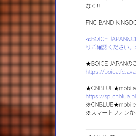
なく!!
FNC BAND K
≪BOICE JAPA
りご確認ください。
★BOICE JAPA
https://boice.fc.ave
★CNBLUE★mob
https://sp.cnblue.
※CNBLUE★mo
※スマートフォンか