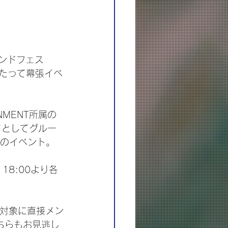
バンドフェス
にわたって幕張イベ
NMENT所属の
バンドとしてグルー
でのイベント。
18:00より各
を対象に直接メン
そちらもお見逃し