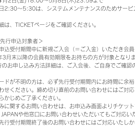
2日(金)18:00～5月8日(木)23:59まで
日2:30～5:30は、システムメンテナンスのためサー
は、TICKETページをご確認ください。
N2次先行申込対象者＞
申込受付期間中に新規ご入会（＝ご入金）いただき会員
5年3月末以降の会員有効期限をお持ちの方が対象となり
AN先行のお申し込み方法詳細は、ご入会後、ご自身でご確
ードが不明の方は、必ず先行受付期間内にお時間に余裕
わせください。締め切り直前のお問い合わせにはご対応
らかじめご了承ください。
みに関するお問い合わせは、お申込み画面よりチケット
E JAPANや他窓口にお問い合わせいただいてもご対応
先行受付期間終了後のお問い合わせにはご対応いたしか