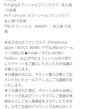
N.Flyingオフィシャルファンクラブ：各公演
10名様
Hi-Fi Un!corn オフィシャルファンクラブ：
各公演10名様
FNCオフィシャル（AxMxP）：各公演10名
様
※各日本公式ファンクラブ（Primadonna 
Japan / BOICE JAPAN / FTISLAND☆ワール
ド/ CNBLUE★mobile / N.Fia JAPAN / 
RaSiDo）およびFNCオフィシャル先行受付
にてチケットをご購入いただいた方が抽選の
対象となります。
※当選者の方には、チケット購入の際にご記
入いただいたメールアドレスにご当選案内を
いたします。
※ご当選された場合、チケットお申込み時に
チケットぴあ及びファンクラブにご登録の情
報をもとにご本人様確認をさせていただきま
す。必ずご自身のアカウントでお申込みくだ