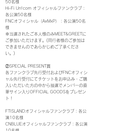
50名様
Hi-Fi Un!corn オフィシャルファンクラブ：
各公演50名様
FNCオフィシャル（AxMxP）：各公演50名
様
※当選されたご本人様のみMEET&GREETに
ご参加いただけます。(同行者様のご参加は
できませんのであらかじめご了承くださ
い。)
②SPECIAL PRESENT賞
各ファンクラブ先行受付およびFNCオフィシ
ャル先行受付にてチケットをお申込み・ご購
入いただいた方の中から抽選でメンバーの直
筆サイン入りOFFICIAL GOODSをプレゼン
ト！
FTISLANDオフィシャルファンクラブ：各公
演10名様
CNBLUEオフィシャルファンクラブ：各公演
10名様