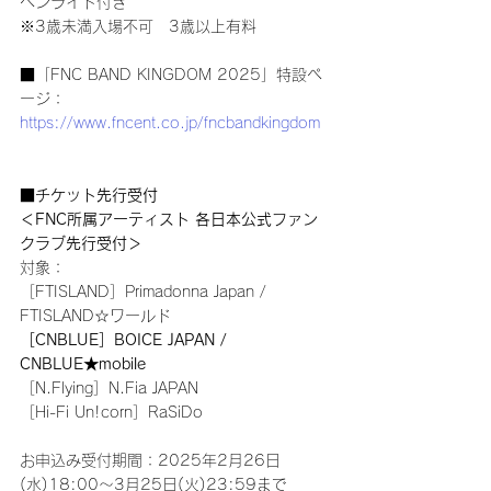
ペンライト付き
※3歳未満入場不可　3歳以上有料
■「FNC BAND KINGDOM 2025」特設ペ
ージ：
https://www.fncent.co.jp/fncbandkingdom
■チケット先行受付
＜FNC所属アーティスト 各日本公式ファン
クラブ先行受付＞
対象：
［FTISLAND］Primadonna Japan / 
FTISLAND☆ワールド
［CNBLUE］BOICE JAPAN / 
CNBLUE★mobile
［N.Flying］N.Fia JAPAN
［Hi-Fi Un!corn］RaSiDo
お申込み受付期間：2025年2月26日
(水)18:00～3月25日(火)23:59まで