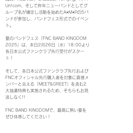
Un!corn、そして昨年ニューバンドとしてグ
ループ名が確定し活動を始めたA×M×Pの5バ
ンドが参加し、バンドフェス形式でのイベン
ト。
夏のバンドフェス「FNC BAND KINGDOM 
2025」は、本日2月26日（水）18:00より
各日本公式ファンクラブ先行受付がスター
ト！
そして、各日本公式ファンクラブ先行および
FNCオフィシャル先行購入者を対象に直接メ
ンバーと会える「MEET&GREET」を含む2
大抽選特典も実施されるため、そちらもお見
逃しなく!!
FNC BAND KINGDOMで、最高に熱い夏を
ぜひ体感してください！