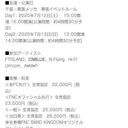
■会場・公演日
千葉・幕張メッセ　幕張イベントホール
Day1: 2025年7月12日(土)　 15:00開
場 16:00開演(公演時間：約4時間30分予
定)
Day2: 2025年7月13日(日)　 13:00開場 
14:00開演(公演時間：約4時間30分予定)
■参加アーティスト
FTISLAND、
CNBLUE
、N.Flying、Hi-Fi 
Un!corn、A×M×P
■席種・料金
＜各FC先行＞ 全席指定　22,000円（税
込）
＜FNCオフィシャル先行＞ 全席指定　
23,500円（税込）
＜一般＞ 全席指定　25,000円（税込）
＜当日券＞ 全席指定　26,500円（税込）
※全券種FNC BAND KINGDOMオリジナル