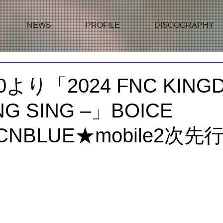
NEWS
PROFILE
DISCOGRAPHY
0より「2024 FNC KINGD
NG SING –」BOICE
&CNBLUE★mobile2次