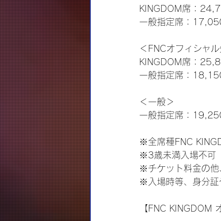
KINGDOM席：2
一般指定席：17,0
＜FNCオフィシャ
KINGDOM席：2
一般指定席：18,1
＜一般＞
一般指定席：19,2
※全席種FNC KI
※3歳未満入場不可
※チケット料金の他
※入場時等、身分証
【FNC KINGDO