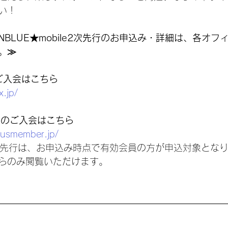
い！
N&CNBLUE★mobile2次先行のお申込み・詳細は、各オ
。≫
Nのご入会はこちら
x.jp/
ileのご入会はこちら
plusmember.jp/
bile先行は、お申込み時点で有効会員の方が申込対象とな
らのみ閲覧いただけます。