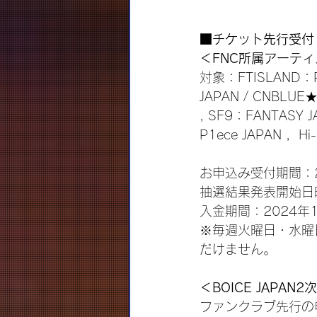
■チケット先行受付
＜FNC所属アーテ
対象：FTISLAND：Pr
JAPAN / CNBLUE★m
, SF9：FANTASY J
P1ece JAPAN ,  Hi
お申込み受付期間：20
抽選結果発表開始日時：
入金期間：2024年10
※毎週火曜日・水曜
だけません。
＜BOICE JAPAN
ファンクラブ先行の