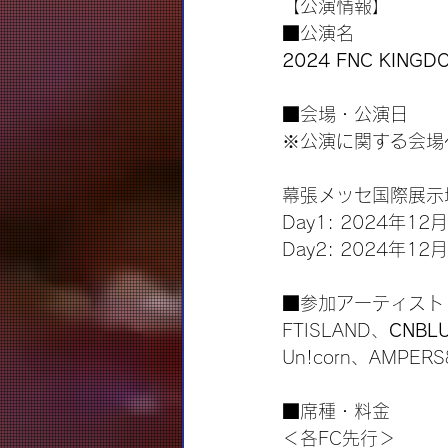
【公演情報】
■公演名
2024 FNC KINGDO
■会場・公演日
※公演に関する会場
幕張メッセ国際展示場
Day1: 2024年12
Day2: 2024年12
■参加アーティスト
FTISLAND、
CNBL
Un!corn、AMPER
■席種・料金
＜各FC先行＞