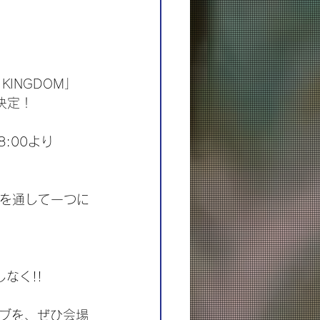
KINGDOM」
決定！
18:00より
が歌を通して一つに
なく!!
ブを、ぜひ会場