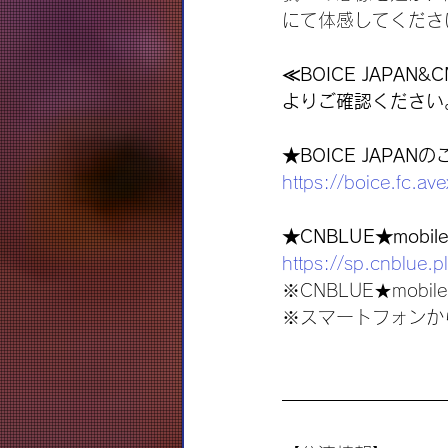
にて体感してくださ
≪BOICE JAPA
よりご確認ください
★BOICE JAPA
https://boice.fc.ave
★CNBLUE★mob
https://sp.cnblue.
※CNBLUE★mo
※スマートフォンか