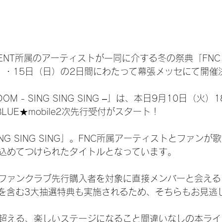
INMENT所属のアーティストが一同に介する冬の祭典「FNC 
土）・15日（日）の2日間にわたって幕張メッセにて開催
GDOM - SING SING SING –」は、本日9月10日（火）
CNBLUE★mobile2次先行受付がスタート！
NG SING SING」。FNC所属アーティストとファン
込めてつけられたタイトルとなっています。
ファンクラブ先行購入者を対象に直接メンバーと会える
T」を含む3大抽選特典も実施されるため、そちらもお見逃し
超える、楽しいステージになること間違いなしの本ライ