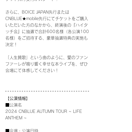
さらに、BOICE JAPAN先行または
CNBLUE★mobile先行にてチケットをご購入
いただいた方のなかから、終演後の『ハイタ
ッチ会』に抽選で合計600名様（各公演100
名様）をご招待する、豪華抽選特典の実施も
決定！
「人生賛歌」という曲のように、愛のファン
ファーレが鳴り響く幸せな本ライブを、ぜひ
会場にて体感してください！
【公演情報】
■公演名
2024 CNBLUE AUTUMN TOUR ~ LIFE 
ANTHEM ~
■会場・公演日時