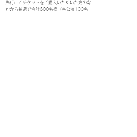
先行にてチケットをご購入いただいた方のな
かから抽選で合計600名様（各公演100名
様）を終演後、メンバーに会える『ハイタッ
チ会』にご招待！
※ご当選された場合、対象先行にてご購入い
ただいたチケットの枚数分、『ハイタッチ
会』にご参加いただけます。
※当選者の方には、チケット購入の際にご記
入いただいたメールアドレスにご当選案内を
いたします。
※詳細に関しましては、ご当選者のみにお知
らせいたします。
【チケット申し込みに関する注意事項】
※チケット料金の他、手数料が別途かかりま
す。
※毎週火曜日・水曜日2:30～5:30は、シス
テムメンテナンスのためサービスをご利用い
ただけません。
※その他詳細は、各先行受付開始時に
CNBLUE Japan Official Websiteにてご案内