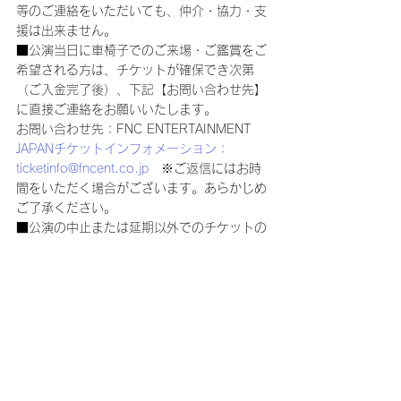
等のご連絡をいただいても、仲介・協力・支
援は出来ません。
■公演当日に車椅子でのご来場・ご鑑賞をご
希望される方は、チケットが確保でき次第
（ご入金完了後）、下記【お問い合わせ先】
に直接ご連絡をお願いいたします。
お問い合わせ先：FNC ENTERTAINMENT 
JAPANチケットインフォメーション：
ticketinfo@fncent.co.jp
　※ご返信にはお時
間をいただく場合がございます。あらかじめ
ご了承ください。
■公演の中止または延期以外でのチケットの
払い戻しは行いません。
■公演中止・延期の場合の旅費・交通費など
は保証いたしかねます。
■チケットは、理由を問わず第三者に転売す
る行為は一切禁止されています。また、転売
のために第三者に提供する行為も禁止されて
います。
■購入されたチケットの転売、または転売を