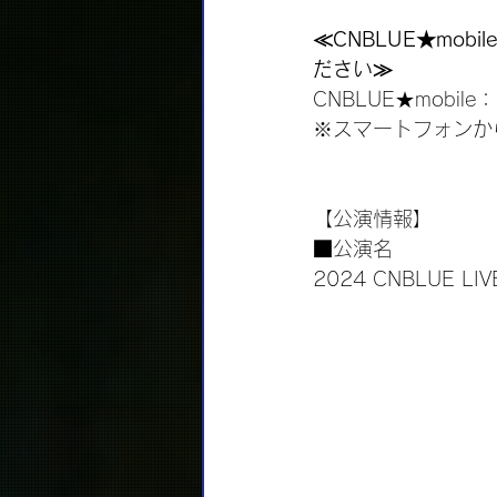
≪CNBLUE★mob
ださい≫
CNBLUE★mobile：
※スマートフォンか
【公演情報】
■公演名
2024 CNBLUE LIVE