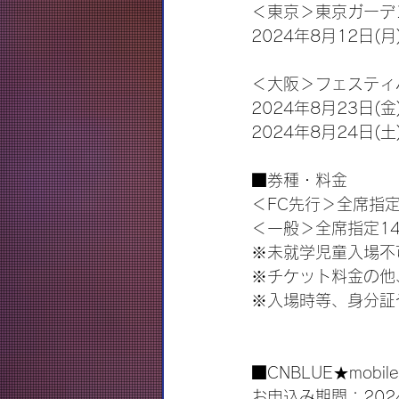
＜東京＞東京ガーデ
2024年8月12日(月)
＜大阪＞フェスティ
2024年8月23日(金)
2024年8月24日(土)
■券種・料金
＜FC先行＞全席指定
＜一般＞全席指定14
※未就学児童入場不
※チケット料金の他
※入場時等、身分証
■CNBLUE★mobi
お申込み期間：2024