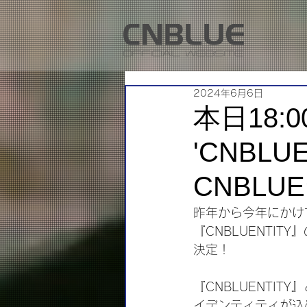
2024年6月6日
本日18:0
'CNBLUE
CNBLU
昨年から今年にかけ
『CNBLUENTITY』
決定！
『CNBLUENTIT
イデンティティが込