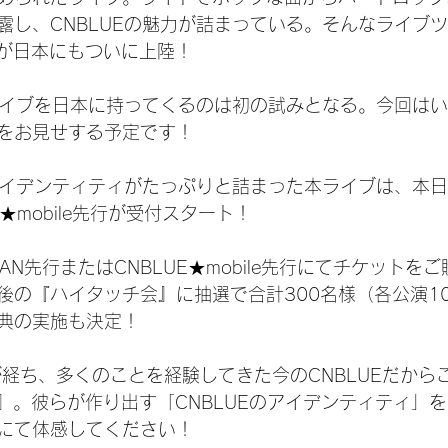
露し、CNBLUEの魅力が詰まっている。そんなライブ
Y』が日本にもついに上陸！
のライブを日本に持ってくるのは初の試みとなる。今回は
をお見せする予定です！
のアイデンティティがたっぷりと詰まった本ライブは、本日
UE★mobile先行が受付スタート！
APAN先行またはCNBLUE★mobile先行にてチケット
後の『ハイタッチ会』に抽選で合計300名様（各公演1
典の実施も決定！
が経ち、多くのことを経験してきた今のCNBLUEだから
ITY』。彼らが作り出す「CNBLUEのアイデンティティ」
にて体感してください！