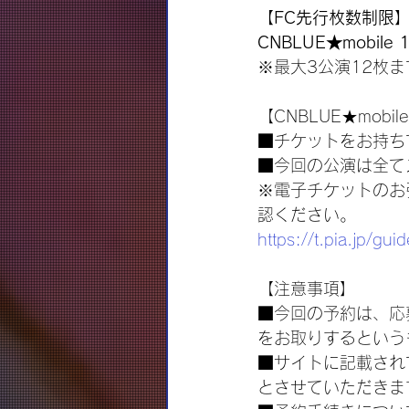
【FC先行枚数制限
CNBLUE★mob
※最大3公演12枚
【CNBLUE★mob
■チケットをお持ち
■今回の公演は全て
※電子チケットのお
認ください。
https://t.pia.jp/guid
【注意事項】
■今回の予約は、応
をお取りするという
■サイトに記載され
とさせていただきま