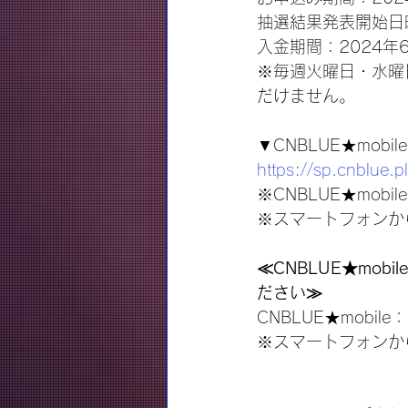
抽選結果発表開始日時
入金期間：2024年6
※毎週火曜日・水曜
だけません。
▼CNBLUE★mob
https://sp.cnblue.
※CNBLUE★mo
※スマートフォンか
≪CNBLUE★mob
ださい≫
CNBLUE★mobile：
※スマートフォンか