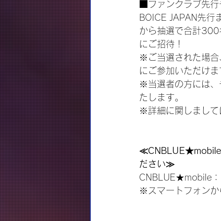
■ファンクラブ先行
BOICE JAPAN
から抽選で合計30
にご招待！
※ご当選された場合
にご参加いただけま
※当選者の方には、
たします。
※詳細に関しまして
≪CNBLUE★mob
ださい≫
CNBLUE★mobile：
※スマートフォンか