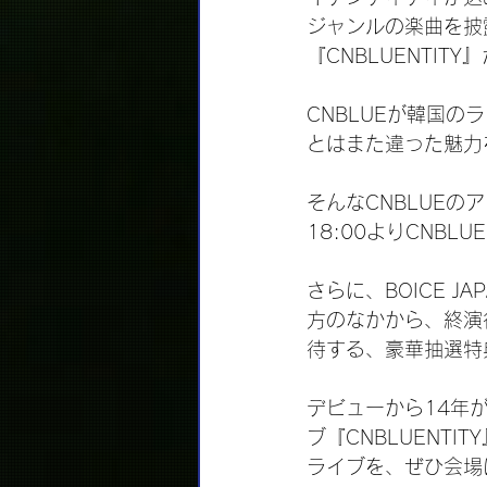
ジャンルの楽曲を披
『CNBLUENTIT
CNBLUEが韓国
とはまた違った魅力
そんなCNBLUE
18:00よりCNBL
さらに、BOICE J
方のなかから、終演
待する、豪華抽選特
デビューから14年
ブ『CNBLUENT
ライブを、ぜひ会場