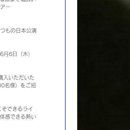
ツアー
いつもの日本公演
6月6日（木）
をご購入いただいた
00名様）をご招
こそできるライ
を体感できる熱い