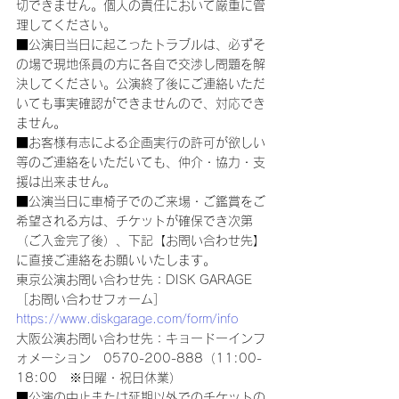
切できません。個人の責任において厳重に管
理してください。
■公演日当日に起こったトラブルは、必ずそ
の場で現地係員の方に各自で交渉し問題を解
決してください。公演終了後にご連絡いただ
いても事実確認ができませんので、対応でき
ません。
■お客様有志による企画実行の許可が欲しい
等のご連絡をいただいても、仲介・協力・支
援は出来ません。
■公演当日に車椅子でのご来場・ご鑑賞をご
希望される方は、チケットが確保でき次第
（ご入金完了後）、下記【お問い合わせ先】
に直接ご連絡をお願いいたします。
東京公演お問い合わせ先：DISK GARAGE　
［お問い合わせフォーム］
https://www.diskgarage.com/form/info
大阪公演お問い合わせ先：キョードーインフ
ォメーション　0570-200-888（11:00-
18:00　※日曜・祝日休業）
■公演の中止または延期以外でのチケットの