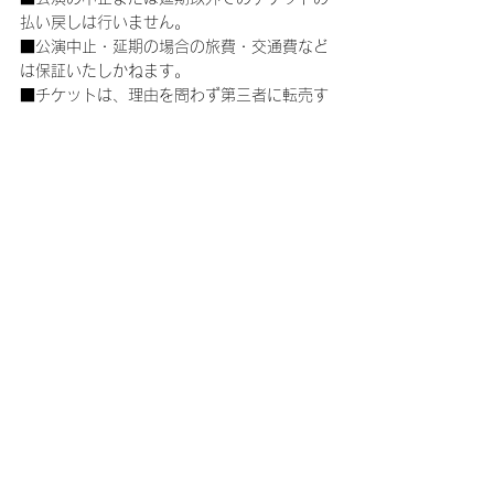
払い戻しは行いません。
■公演中止・延期の場合の旅費・交通費など
は保証いたしかねます。
■チケットは、理由を問わず第三者に転売す
る行為は一切禁止されています。また、転売
のために第三者に提供する行為も禁止されて
います。
■購入されたチケットの転売、または転売を
試みる行為(インターネットオークション等
への出品を含む)が発見された場合は、チケ
ットをお申し込みされた会員の方にファンク
ラブを退会していただく事となります。友
人・知人の方に譲られる際も、第三者に転売
する行為(インターネットオークション等へ
の出品を含む)はされないように必ずご説明
をお願いします。
※転売について※
自分が参加するつもりでチケットを購入した