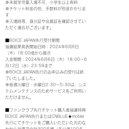
※未就学児童入場不可、小学生以上有料
※チケット料金の他、手数料が別途かかりま
す
※入場時等、身分証や会員証を確認させてい
ただく場合がございます。
■BOICE JAPAN先行受付期間
抽選結果発表開始日時：2024年6月6日
（木）18:00頃から順次
入金期間：2024年6月6日（木）18:00～6
月12日（水）23:59まで
※BOICE JAPAN先行のお申込みの受付は終
了いたしました。
※毎週火曜日・水曜日2:30～5:30は、シス
テムメンテナンスのためサービスをご利用い
ただけません。
■ファンクラブ先行チケット購入者抽選特典
BOICE JAPAN先行またはCNBLUE★mobile
先行にてチケットをご購入いただいた方のな
かから抽選で合計300名様（各公演100名