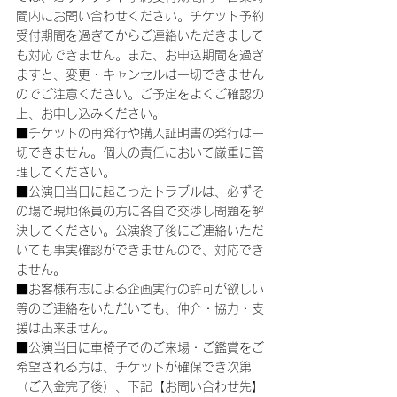
間内にお問い合わせください。チケット予約
受付期間を過ぎてからご連絡いただきまして
も対応できません。また、お申込期間を過ぎ
ますと、変更・キャンセルは一切できません
のでご注意ください。ご予定をよくご確認の
上、お申し込みください。
■チケットの再発行や購入証明書の発行は一
切できません。個人の責任において厳重に管
理してください。
■公演日当日に起こったトラブルは、必ずそ
の場で現地係員の方に各自で交渉し問題を解
決してください。公演終了後にご連絡いただ
いても事実確認ができませんので、対応でき
ません。
■お客様有志による企画実行の許可が欲しい
等のご連絡をいただいても、仲介・協力・支
援は出来ません。
■公演当日に車椅子でのご来場・ご鑑賞をご
希望される方は、チケットが確保でき次第
（ご入金完了後）、下記【お問い合わせ先】