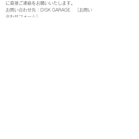
に直接ご連絡をお願いいたします。
お問い合わせ先：DISK GARAGE　［お問い
合わせフォーム］
https://www.diskgarage.com/form/info
■公演の中止または延期以外でのチケットの
払い戻しは行いません。
■公演中止・延期の場合の旅費・交通費など
は保証いたしかねます。
■チケットは、理由を問わず第三者に転売す
る行為は一切禁止されています。また、転売
のために第三者に提供する行為も禁止されて
います。
■購入されたチケットの転売、または転売を
試みる行為(インターネットオークション等
への出品を含む)が発見された場合は、チケ
ットをお申し込みされた会員の方にファンク
ラブを退会していただく事となります。友
人・知人の方に譲られる際も、第三者に転売
する行為(インターネットオークション等へ
の出品を含む)はされないように必ずご説明