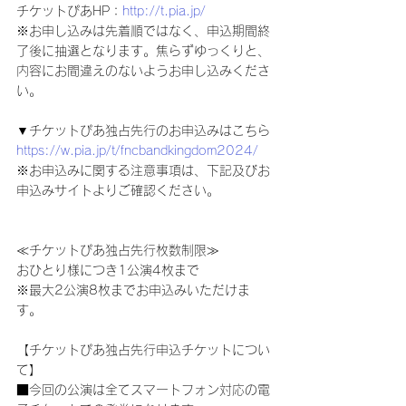
チケットぴあHP：
http://t.pia.jp/
※お申し込みは先着順ではなく、申込期間終
了後に抽選となります。焦らずゆっくりと、
内容にお間違えのないようお申し込みくださ
い。
▼チケットぴあ独占先行のお申込みはこちら
https://w.pia.jp/t/fncbandkingdom2024/
※お申込みに関する注意事項は、下記及びお
申込みサイトよりご確認ください。
≪チケットぴあ独占先行枚数制限≫
おひとり様につき1公演4枚まで
※最大2公演8枚までお申込みいただけま
す。
【チケットぴあ独占先行申込チケットについ
て】
■今回の公演は全てスマートフォン対応の電