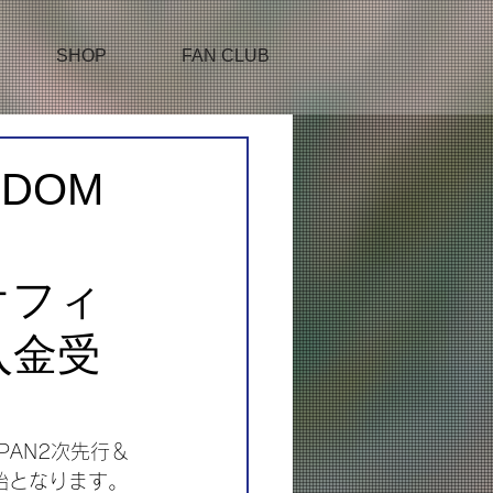
SHOP
FAN CLUB
GDOM
Cオフィ
入金受
JAPAN2次先行＆
開始となります。