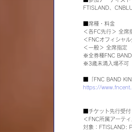
FTISLAND、CNBLUE
■席種・料金
＜各FC先行＞ 全席
＜FNCオフィシャル
＜一般＞ 全席指定　
※全券種FNC BAN
※3歳未満入場不可
■「FNC BAND K
https://www.fncent
■チケット先行受付
＜FNC所属アーテ
対象：FTISLAND: Pr