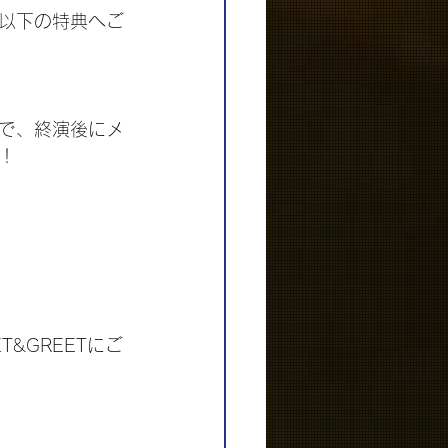
以下の特典へご
で、終演後にメ
！
&GREETにご