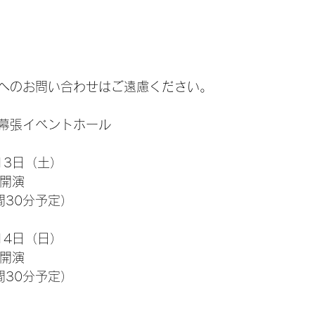
へのお問い合わせはご遠慮ください。
幕張イベントホール
月13日（土）
0開演
間30分予定）
月14日（日）
0開演
間30分予定）