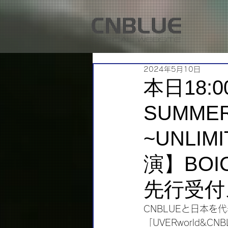
2024年5月10日
本日18:0
SUMMER 
~UNLIM
演】BOIC
先行受付
CNBLUEと日本を
「UVERworld&CNBL