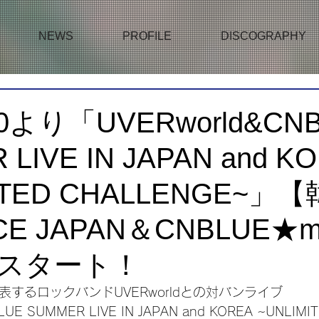
NEWS
PROFILE
DISCOGRAPHY
0より「UVERworld&CN
LIVE IN JAPAN and K
ITED CHALLENGE~」
E JAPAN＆CNBLUE★mo
スタート！
代表するロックバンドUVERworldとの対バンライブ
UE SUMMER LIVE IN JAPAN and KOREA ~UNLIMIT