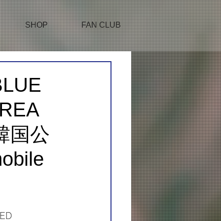
SHOP
FAN CLUB
BLUE
OREA
【韓国公
bile
ED 