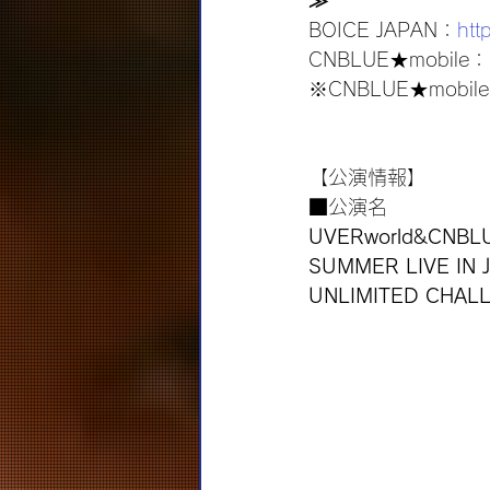
≫
BOICE JAPAN：
htt
CNBLUE★mobile：
※CNBLUE★mo
【公演情報】
■公演名
UVERworld&CNBL
SUMMER LIVE IN 
UNLIMITED CHAL