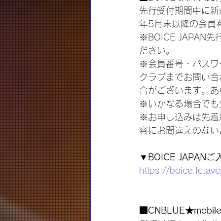
先行受付期間中に新
年5月末以降の会員
※BOICE JAP
ださい。
※会員番号・パスワ
クラブまでお問い合
合がございます。あ
※いかなる場合でも
※お申し込みは先着
容にお間違えのない
▼BOICE JAPAN
https://boice.fc.ave
■CNBLUE★mob