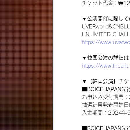
チケット代金：₩121,00
▼公演開催に際して
UVERworld&CNBLU
UNLIMITED CHAL
https://www.uverwo
▼韓国公演の詳細は
https://www.fncen
▼【韓国公演】チケ
■BOICE JAPAN
お申込み受付期間：20
抽選結果発表開始日時
入金期間：2024年5
■BOICE JAPAN