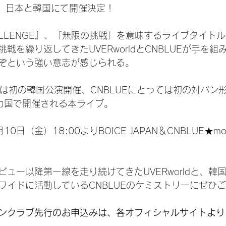
」が、日本と韓国にて開催決定！
 CHALLENGE』、「無限の挑戦」を意味するライブタイ
戦を繰り返してきたUVERworldとCNBLUEが手を
ぞという強い意志が感じられる。
とっては初の韓国公演開催、CNBLUEにとっては初の対バン
カ国で開催される本ライブ。
0日（金）18:00よりBOICE JAPAN＆CNBLUE★mo
ュー以降第一線を走り続けてきたUVERworldと、韓
ワイドに活動しているCNBLUEのケミストリーにぜひ
ンクラブ先行のお申込みは、各オフィシャルサイトより