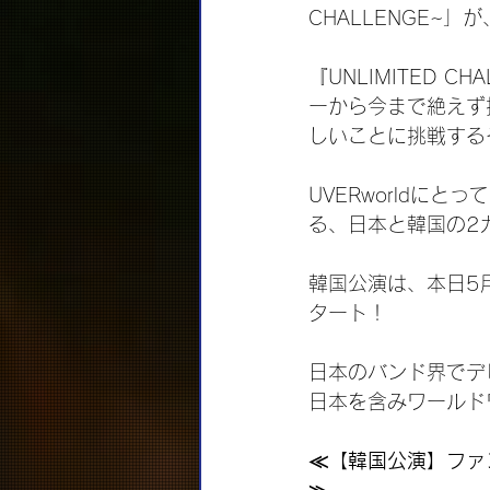
CHALLENGE~
『UNLIMITED
ーから今まで絶えず挑
しいことに挑戦する
UVERworldに
る、日本と韓国の2
韓国公演は、本日5月1
タート！
日本のバンド界でデビ
日本を含みワールド
≪【韓国公演】ファ