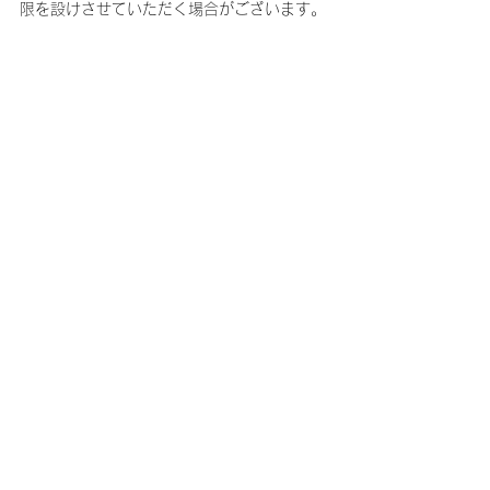
限を設けさせていただく場合がございます。
あらかじめご了承ください。
・予告無く特典やシステムを変更、または終
了する場合がございます。あらかじめご了承
ください。
・いかなる場合でも後日の本キャンペーンへ
のご対応は一切お断りいたします。
【ハイタッチ会に関する注意事項】
・『ハイタッチ会』は、各公演お1人様1回
までご参加いただけます。同公演終演後開催
のハイタッチ会にすでにご参加対象の場合、
各抽選やキャンペーンにてご当選・参加条件
を満たしても無効となります。あらかじめご
了承ください。
・イベントは終演後に実施となります。会場
の状況等により長時間お待ちいただく可能性
がございます。あらかじめご了承いただける
方のみご参加ください。