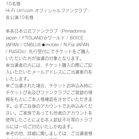
10名様
Hi-Fi Un!corn オフィシャルファンクラブ：
各公演10名様
※各日本公式ファンクラブ（Primadonna 
Japan / FTISLAND☆ワールド / BOICE 
JAPAN / CNBLUE★mobile / N.Fia JAPAN 
/ RaSiDo）先行受付にてチケットをご購入
いただいた方が抽選の対象となります。
※当選者の方には、チケット購入の際にご記
入いただいたメールアドレスにご当選案内を
いたします。
※ご当選された場合、チケットお申込み時に
チケットぴあ及びファンクラブにご登録の情
報をもとにご本人様確認をさせていただきま
す。必ずご自身のアカウントでお申込みくだ
さい。ご家族であっても他者のアカウントを
使用したことによる本人認証不可等のトラブ
ルには一切ご対応いたしかねます。
※その他、詳細に関しましては、ご当選者様