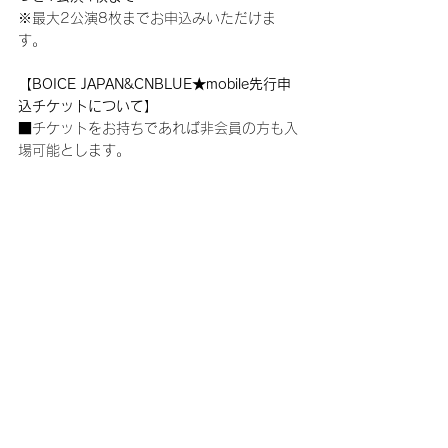
※最大2公演8枚までお申込みいただけま
す。
【BOICE JAPAN&CNBLUE★mobile先行申
込チケットについて】
■チケットをお持ちであれば非会員の方も入
場可能とします。
■今回の公演は全てスマートフォン対応の電
子チケットでの発券になります。
※電子チケットのお引取り方法・対応端末に
つきましては、チケットぴあ公式サイトをご
確認ください。
https://t.pia.jp/guide/quickticket.jsp
■入場時等、身分証や会員証を確認させてい
ただく場合がございます。
■お申込みが完了しましたら、必ずチケット
ぴあ公式サイトより申込内容のご確認をお願
いいたします。
【注意事項】