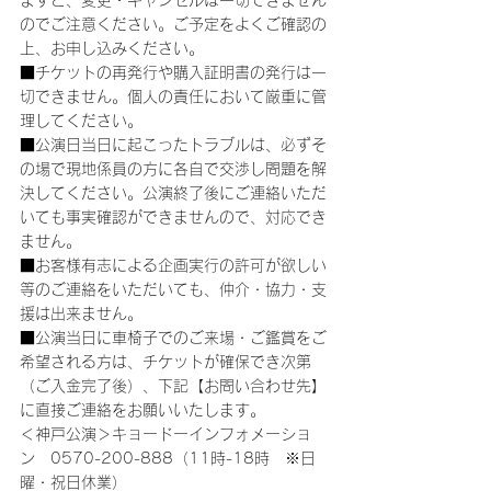
ますと、変更・キャンセルは一切できません
のでご注意ください。ご予定をよくご確認の
上、お申し込みください。
■チケットの再発行や購入証明書の発行は一
切できません。個人の責任において厳重に管
理してください。
■公演日当日に起こったトラブルは、必ずそ
の場で現地係員の方に各自で交渉し問題を解
決してください。公演終了後にご連絡いただ
いても事実確認ができませんので、対応でき
ません。
■お客様有志による企画実行の許可が欲しい
等のご連絡をいただいても、仲介・協力・支
援は出来ません。
■公演当日に車椅子でのご来場・ご鑑賞をご
希望される方は、チケットが確保でき次第
（ご入金完了後）、下記【お問い合わせ先】
に直接ご連絡をお願いいたします。
＜神戸公演＞キョードーインフォメーショ
ン　0570-200-888（11時-18時　※日
曜・祝日休業）