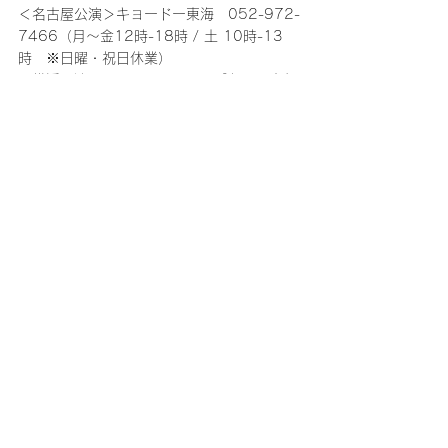
＜名古屋公演＞キョードー東海　052-972-
7466（月～金12時-18時 / 土 10時-13
時　※日曜・祝日休業）
＜横浜公演＞DISK GARAGE　［お問い合わ
せフォーム］
https://www.diskgarage.com/form/info
■公演の中止または延期以外でのチケットの
払い戻しは行いません。
■公演中止・延期の場合の旅費・交通費など
は保証いたしかねます。
■チケットは、理由を問わず第三者に転売す
る行為は一切禁止されています。また、転売
のために第三者に提供する行為も禁止されて
います。
■購入されたチケットの転売、または転売を
試みる行為(インターネットオークション等
への出品を含む)が発見された場合は、チケ
ットをお申し込みされた会員の方にファンク
ラブを退会していただく事となります。友
人・知人の方に譲られる際も、第三者に転売