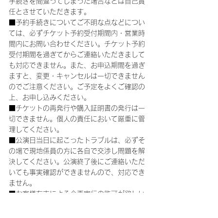
手続きを間違ってしまった場合などは自己責
任とさせていただきます。
■予約手続きについてご不明な点などについ
ては、必ずチケット予約受付期間内・営業時
間内にお問い合わせください。チケット予約
受付期間を過ぎてからご連絡いただきまして
も対応できません。また、お申込期間を過ぎ
ますと、変更・キャンセルは一切できません
のでご注意ください。ご予定をよくご確認の
上、お申し込みください。
■チケットの再発行や購入証明書の発行は一
切できません。個人の責任において厳重に管
理してください。
■公演日当日に起こったトラブルは、必ずそ
の場で現地係員の方に各自で交渉し問題を解
決してください。公演終了後にご連絡いただ
いても事実確認ができませんので、対応でき
ません。
■お客様有志による企画実行の許可が欲しい
等のご連絡をいただいても、仲介・協力・支
援は出来ません。