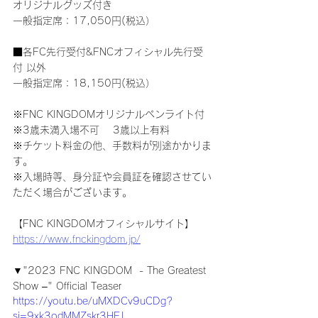
オリジナルグッズ付き
一般指定席：17,050円(税込）
■各FC先行受付&FNCオフィシャル先行受
付 以外
一般指定席：18,150円(税込）
※FNC KINGDOMオリジナルペンライト付
※3歳未満入場不可　 3歳以上有料
※チケット料金の他、手数料が別途かかりま
す。
※入場時等、身分証や会員証を確認させてい
ただく場合がございます。
【FNC KINGDOMオフィシャルサイト】
https://www.fnckingdom.jp/
▼"2023 FNC KINGDOM  - The Greatest 
Show –" Official Teaser
https://youtu.be/uMXDCv9uCDg?
si=9xk3odMMZskr3HEJ