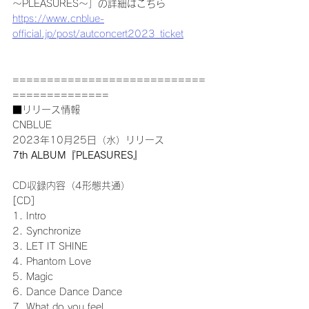
～PLEASURES～」の詳細はこちら
https://www.cnblue-
official.jp/post/autconcert2023_ticket
============================
==============
■リリース情報 
CNBLUE
2023年10月25日（水）リリース
7th ALBUM『PLEASURES』
CD収録内容（4形態共通）
[CD]
1. Intro
2. Synchronize
3. LET IT SHINE 
4. Phantom Love 
5. Magic 
6. Dance Dance Dance 
7. What do you feel 