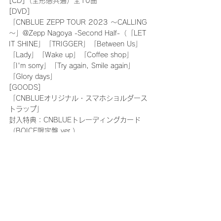
[CD]（全形態共通）全10曲
[DVD]
「CNBLUE ZEPP TOUR 2023 ～CALLING
～」@Zepp Nagoya -Second Half-（「LET 
IT SHINE」「TRIGGER」「Between Us」
「Lady」「Wake up」「Coffee shop」
「I'm sorry」「Try again, Smile again」
「Glory days」
[GOODS]
「CNBLUEオリジナル・スマホショルダース
トラップ」
封入特典：CNBLUEトレーディングカード
（BOICE限定盤 ver.）
※BOICE限定盤 ver. 4種のうち1種ランダム
封入
※応募シリアルコードD1枚封入
▼購入者抽選特典
〈初回限定盤A〉、〈初回限定盤B〉、〈通
常盤〉初回プレス分、〈BOICE盤〉に封入さ
れているシリアルコードで下記のいずれかの