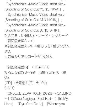
「Synchronize -Music Video short ver.- 
[Shooting of Solo Cut YONG HWA]」、
「Synchronize -Music Video short ver.- 
[Shooting of Solo Cut MIN HYUK]」、
「Synchronize -Music Video short ver.- 
[Shooting of Solo Cut JUNG SHIN]」
封入特典：CNBLUEトレーディングカード
（初回限定盤A ver.）
※初回限定盤A ver. 4種のうち1種ランダム
封入
※応募シリアルコードA1枚封入
【初回限定盤B】（CD+DVD）
WPZL-32098～99　価格 ¥5,940（税
込）
[CD]（全形態共通）全10曲
[DVD]
「CNBLUE ZEPP TOUR 2023 ～CALLING
～」@Zepp Nagoya -First Half-（「In My 
Head」「Ryu Can Do It」「Where you 