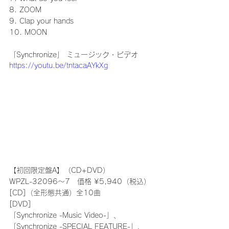
8. ZOOM 
9. Clap your hands 
10. MOON
「Synchronize」 ミュージック・ビデオ
https://youtu.be/tntacaAYkXg
【初回限定盤A】（CD+DVD）
WPZL-32096～7　価格 ¥5,940（税込）
[CD]（全形態共通）全10曲
[DVD]
「Synchronize -Music Video-」、
「Synchronize -SPECIAL FEATURE-」、