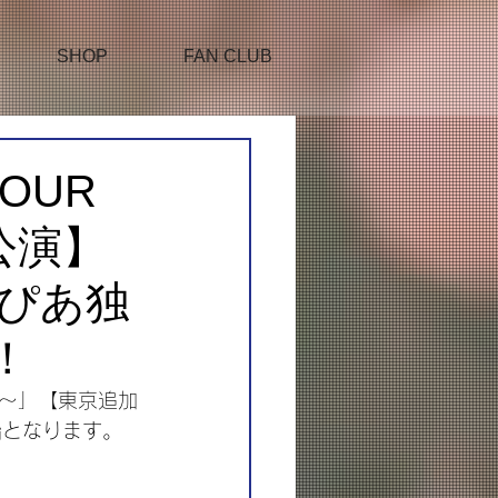
SHOP
FAN CLUB
TOUR
加公演】
トぴあ独
！
ING～」【東京追加
始となります。