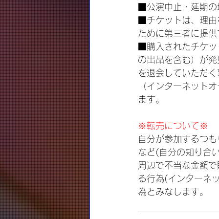
■公演中止・延期の
■チケットは、理由
ために第三者に提供
■購入されたチケッ
の出品を含む）が発
を退会していただく
（インターネットオ
ます。
※転売について※
自分が参加するつも
など(自分の知り合
周辺で不当な金額で
る行為(インターネ
為とみなします。