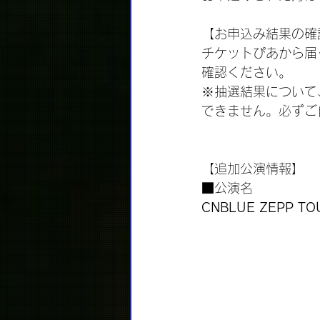
【お申込み結果の確
チケットぴあから届
確認ください。
※抽選結果について、
できません。必ずご
【追加公演情報】
■公演名
CNBLUE ZEPP TO