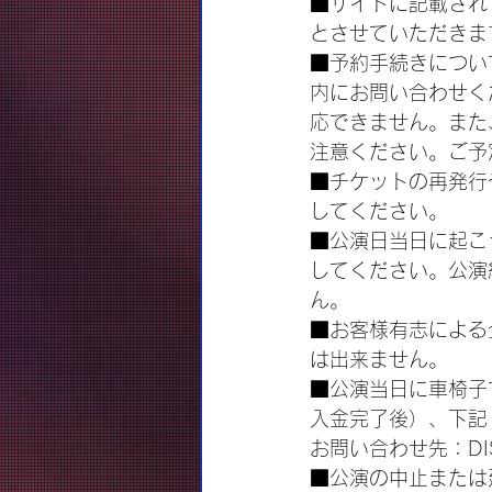
■サイトに記載され
とさせていただきま
■予約手続きについ
内にお問い合わせく
応できません。また
注意ください。ご予
■チケットの再発行
してください。
■公演日当日に起こ
してください。公演
ん。
■お客様有志による
は出来ません。
■公演当日に車椅子
入金完了後）、下記
お問い合わせ先：DIS
■公演の中止または