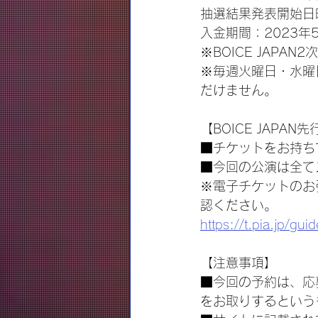
抽選結果発表開始日時
入金期間：2023年5
※BOICE JAPAN
※毎週火曜日・水曜
だけません。
【BOICE JAPA
■チケットをお持ち
■今回の公演は全て
※電子チケットのお
認ください。
https://t.pia.jp/guid
【注意事項】
■今回の予約は、応
をお取りするという