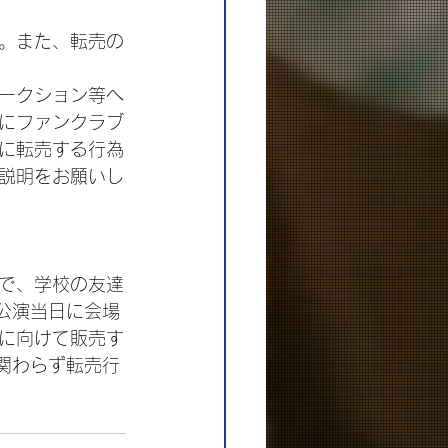
。また、転売の
ークション等へ
にファンクラブ
に転売する行為
説明をお願いし
で、学校の友達
公演当日に会場
に向けて販売す
関わらず転売行