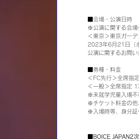
■会場・公演日時
※公演に関する会場
＜東京＞東京ガーデ
2023年6月21日（水
公演に関するお問い合わ
■券種・料金
＜FC先行＞全席指定 
＜一般＞全席指定 1
※未就学児童入場不
※チケット料金の他
※入場時等、身分証
■BOICE JAP