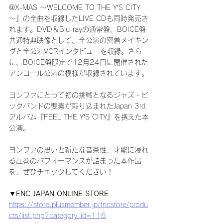
@X-MAS ～WELCOME TO THE Y’S CITY
～』の全曲を収録したLIVE CDも同時発売さ
れます。DVD＆Blu-rayの通常盤、BOICE盤
共通特典映像として、全公演の密着メイキン
グと全公演VCRインタビューを収録。さら
に、BOICE盤限定で12月24日に開催された
アンコール公演の模様が収録されています。
ヨンファにとって初の挑戦となるジャズ・ビ
ックバンドの要素が取り込まれたJapan 3rd
アルバム『FEEL THE Y’S CITY』を携えた本
公演。
ヨンファの思いと新たな音楽性、才能に浸れ
る圧巻のパフォーマンスが詰まった本作品
を、ぜひチェックしてください！
▼FNC JAPAN ONLINE STORE
https://store.plusmember.jp/fncstore/produ
cts/list.php?category_id=116