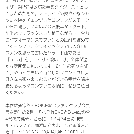
第1弾に引き続き、今回公開されたライブテ
ィザー第2弾は公演後半をダイジェストとし
てまとめたもの。ストライプの爽やかなシャ
ツに衣装をチェンジしたヨンファがスモーク
から登場し、いよいよ公演後半がスタート。
前半よりリラックスした様子ながらも、全力
のパフォーマンスでファンとの距離を縮めて
いくヨンファ。クライマックスでは入隊中に
ファンを思って書いたバラード曲である
「Letter」をしっとりと歌い上げ、全体が温
かな雰囲気に包まれます。2年半の延期を経
て、やっとの思いで再会したファンと共に大
好きな音楽を楽しむことができる幸せを噛み
締めるようなヨンファの表情に、ぜひご注目
ください♪
本作は通常盤とBOICE盤（ファンクラブ会員
限定盤）の2種、それぞれDVDとBlu-rayの全
4形態で発売。さらに、12月24日に神奈
川・パシフィコ横浜国立大ホールで開催され
た『JUNG YONG HWA JAPAN CONCERT 