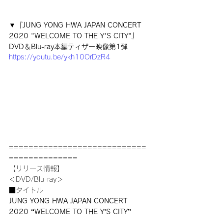
▼『JUNG YONG HWA JAPAN CONCERT 
2020 "WELCOME TO THE Y'S CITY"』
DVD＆Blu-ray本編ティザー映像第1弾
https://youtu.be/ykh10OrDzR4
============================
==============
【リリース情報】
＜DVD/Blu-ray＞
■タイトル
JUNG YONG HWA JAPAN CONCERT 
2020 “WELCOME TO THE Y’S CITY”