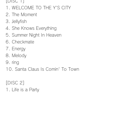
[DISC 1]
1. WELCOME TO THE Y'S CITY
2. The Moment
3. Jellyfish
4. She Knows Everything
5. Summer Night In Heaven
6. Checkmate
7. Energy
8. Melody
9. ring
10. Santa Claus Is Comin' To Town
[DISC 2]
1. Life is a Party
2. That Girl
3. Fire & Rain
4. Livin’ It Up
5. Summer Dream
6. Letter
7. Band Members Introduction
8. One Fine Day