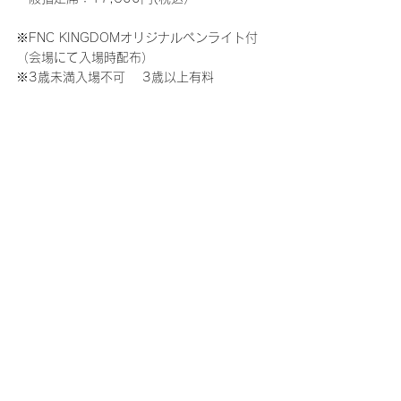
※FNC KINGDOMオリジナルペンライト付
（会場にて入場時配布）　　
※3歳未満入場不可　 3歳以上有料
▼ただいまチケット一般発売中!!
■取り扱いプレイガイド
◎チケットぴあ：
https://w.pia.jp/t/fnc-
kingdom-star22/
◎ローソンチケット：
https://l-
tike.com/fnckingdom/
◎イープラス：
https://eplus.jp/fnc-
kingdom2022/
◎楽天チケット：
https://r-
t.jp/fnckingdom2022
※ご購入に関する注意事項は、チケット販売
ページよりご確認ください。
【公式HP】
http://fnckingdom.jp