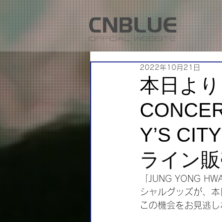
2022年10月21日
本日より「
CONCER
Y’S C
ライン販
「JUNG YONG HWA
シャルグッズが、本日よ
この機会をお見逃し