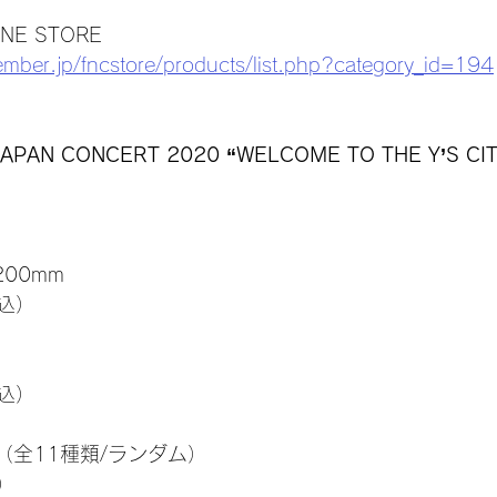
INE STORE
ember.jp/fncstore/products/list.php?category_id=194
JAPAN CONCERT 2020 “WELCOME TO THE Y’S 
200mm
税込）
税込）
（全11種類/ランダム）
）