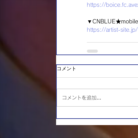
https://boice.fc.ave
▼CNBLUE★mob
https://artist-site.j
コメント
コメントを追加…