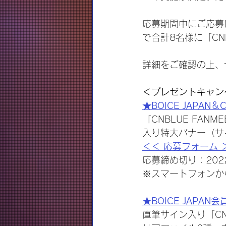
応募期間中にご応募いた
で合計8名様に「CNBL
詳細をご確認の上、
＜プレゼントキャン
★BOICE JAPAN＆
「CNBLUE FANM
入り特大バナー（サ
＜＜ 応募フォーム 
応募締め切り：202
※スマートフォンか
★BOICE JAPAN
直筆サイン入り「CNBL