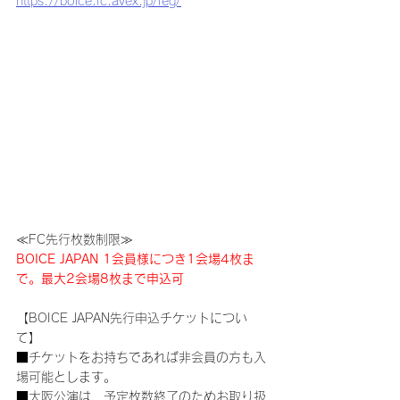
https://boice.fc.avex.jp/reg/
≪FC先行枚数制限≫
BOICE JAPAN 1会員様につき1会場4枚ま
で。最大2会場8枚まで申込可
【BOICE JAPAN先行申込チケットについ
て】
■チケットをお持ちであれば非会員の方も入
場可能とします。
■大阪公演は、予定枚数終了のためお取り扱