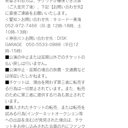
希望される方は、チケットが確保でき次第
（ご入金完了後）、下記【お問い合わせ先】
に直接ご連絡をお願いいたします。
＜愛知＞お問い合わせ先：キョードー東海　
052-972-7466（月-金 12時-18時、土 
10時-13時）
＜神奈川＞お問い合わせ先：DISK 
GARAGE　050-5533-0888（平日12
時-15時）
■公演の中止または延期以外でのチケットの
払い戻しは行いません。
■公演中止・延期の場合の旅費・交通費など
は保証いたしかねます。
■チケットは、理由を問わず第三者に転売す
る行為は一切禁止されています。また、転売
のために第三者に提供する行為も禁止されて
います。
■購入されたチケットの転売、または転売を
試みる行為(インターネットオークション等
への出品を含む)が発見された場合は、チケ
ットをお申し込みされた会員の方にファンク