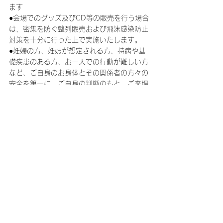
ます
●会場でのグッズ及びCD等の販売を行う場合
は、密集を防ぐ整列販売および飛沫感染防止
対策を十分に行った上で実施いたします。
●妊婦の方、妊娠が想定される方、持病や基
礎疾患のある方、お一人での行動が難しい方
など、ご自身のお身体とその関係者の方々の
安全を第一に、ご自身の判断のもと、ご来場
をご検討ください。
●各入場口において検温所を設置、非接触型
体温計によりご来場者様の体温を測定いたし
ます。37.5度以上の発熱がある場合は指定
の待機場所にて再度検温を行い、体温に変化
が見られない場合は入場をお断りいたしま
す。
＜ご来場者様へのお願い＞
●厚生労働省よりリリースされた新型コロナ
ウイルス接触確認アプリ(COCOA)COVID-
19 Contact-Confirming Applicationのご登録