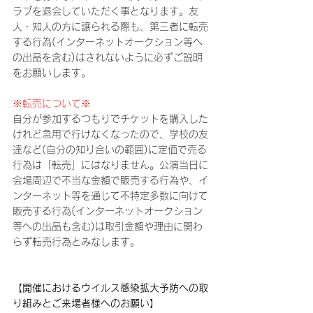
ラブを退会していただく事となります。友
人・知人の方に譲られる際も、第三者に転売
する行為(インターネットオークション等へ
の出品を含む)はされないように必ずご説明
をお願いします。
※転売について※
自分が参加するつもりでチケットを購入した
けれど急用で行けなくなったので、学校の友
達など(自分の知り合いの範囲)に定価で売る
行為は「転売」にはなりません。公演当日に
会場周辺で不当な金額で販売する行為や、イ
ンターネット等を通じて不特定多数に向けて
販売する行為(インターネットオークション
等への出品も含む)は取引金額や理由に関わ
らず転売行為とみなします。
【開催におけるウイルス感染拡大予防への取
り組みとご来場者様へのお願い】