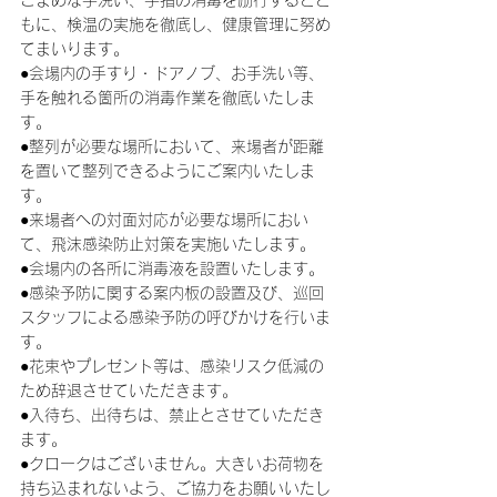
こまめな手洗い、手指の消毒を励行するとと
もに、検温の実施を徹底し、健康管理に努め
てまいります。
●会場内の手すり・ドアノブ、お手洗い等、
手を触れる箇所の消毒作業を徹底いたしま
す。
●整列が必要な場所において、来場者が距離
を置いて整列できるようにご案内いたしま
す。
●来場者への対面対応が必要な場所におい
て、飛沫感染防止対策を実施いたします。
●会場内の各所に消毒液を設置いたします。
●感染予防に関する案内板の設置及び、巡回
スタッフによる感染予防の呼びかけを行いま
す。
●花束やプレゼント等は、感染リスク低減の
ため辞退させていただきます。
●入待ち、出待ちは、禁止とさせていただき
ます。
●クロークはございません。大きいお荷物を
持ち込まれないよう、ご協力をお願いいたし