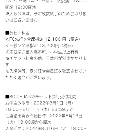
13:30開場 14:30開演 /［夜公演］18:00
開場 19:00開演
※大阪公演は、予定枚数終了のためお取り扱
いはございません。
■券種・料金
＜FC先行＞全席指定 12,100 円（税込）
＜一般＞全席指定 13,200円（税込）
※未就学児童入場不可、小学生以上有料
※チケット料金の他、手数料が別途かかりま
す
※入場時等、身分証や会員証を確認させてい
ただく場合がございます。
■BOICE JAPANチケット先行受付期間
お申込み期間：2022年8月1日（月）
18:00～8月11日（木）23:59まで
抽選結果発表開始日時：2022年8月16日
（火）18:00頃から順次
入金期間：2022年8月16日（火）18:00～