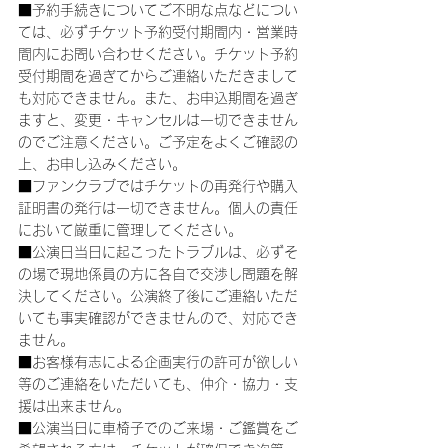
■予約手続きについてご不明な点などについ
ては、必ずチケット予約受付期間内・営業時
間内にお問い合わせください。チケット予約
受付期間を過ぎてからご連絡いただきまして
も対応できません。また、お申込期間を過ぎ
ますと、変更・キャンセルは一切できません
のでご注意ください。ご予定をよくご確認の
上、お申し込みください。
■ファンクラブではチケットの再発行や購入
証明書の発行は一切できません。個人の責任
において厳重に管理してください。
■公演日当日に起こったトラブルは、必ずそ
の場で現地係員の方に各自で交渉し問題を解
決してください。公演終了後にご連絡いただ
いても事実確認ができませんので、対応でき
ません。
■お客様有志による企画実行の許可が欲しい
等のご連絡をいただいても、仲介・協力・支
援は出来ません。
■公演当日に車椅子でのご来場・ご鑑賞をご