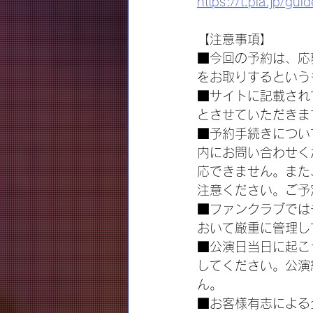
https://t.pia.jp/guid
【注意事項】
■今回の予約は、応
をお取りするという
■サイトに記載され
とさせていただきま
■予約手続きについ
内にお問い合わせく
応できません。また
注意ください。ご予
■ファンクラブでは
おいて厳重に管理し
■公演日当日に起こ
してください。公演
ん。
■お客様有志による