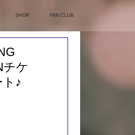
SHOP
FAN CLUB
NG
ANチケ
ート♪