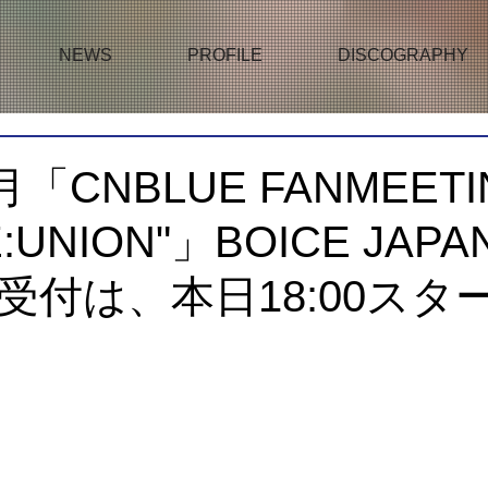
NEWS
PROFILE
DISCOGRAPHY
月「CNBLUE FANMEETI
RE:UNION"」BOICE JAP
受付は、本日18:00スタ