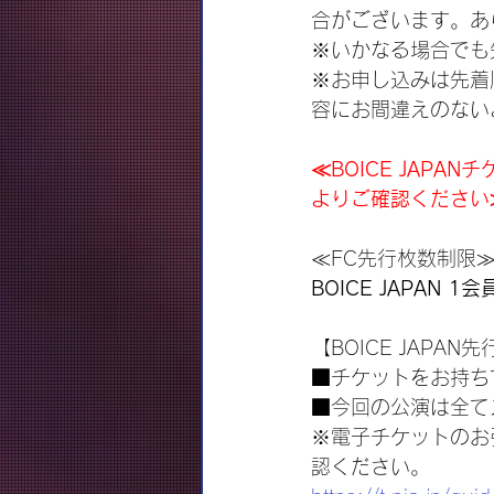
合がございます。あ
※いかなる場合でも
※お申し込みは先着
容にお間違えのない
≪BOICE JAP
よりご確認ください
≪FC先行枚数制限
BOICE JAPAN
【BOICE JAPA
■チケットをお持ち
■今回の公演は全て
※電子チケットのお
認ください。