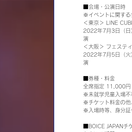
■会場・公演日時
※イベントに関する
＜東京＞ LINE CUBE
2022年7月3日（日）
演
＜大阪＞ フェステ
2022年7月5日（火）
演
■券種・料金
全席指定 11,000
※未就学児童入場不
※チケット料金の他
※入場時等、身分証
■BOICE JAPA