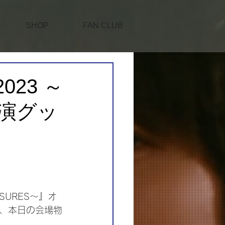
SHOP
FAN CLUB
023 ～
公演グッ
ASURES～』オ
、本日の会場物