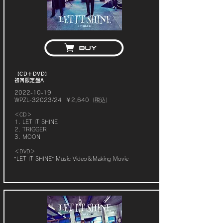
【CD＋DVD】
初回限定盤A
2022-10-19
WPZL-32023/24 ￥2,640（税込）
＜CD＞
1. LET IT SHINE
2. TRIGGER
3. MOON
＜DVD＞
“LET IT SHINE” Music Video＆Making Movie