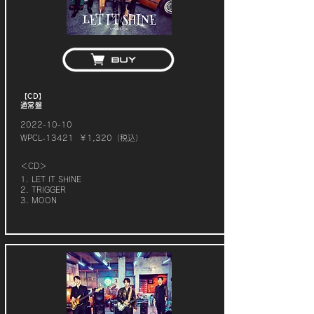
【CD】
通常盤
2022-10-10
WPCL-13421 ￥1,320（税込）
＜CD＞
1. LET IT SHINE
2. TRIGGER
3. MOON