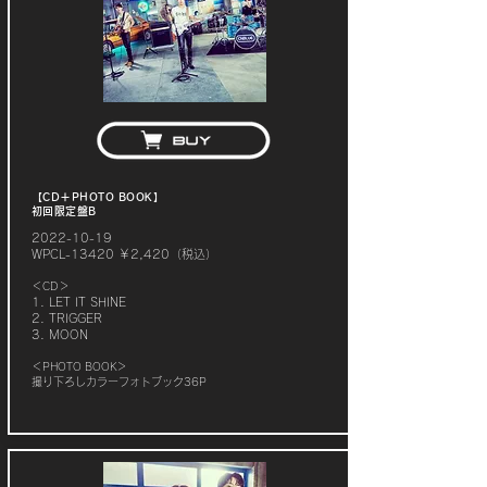
【CD＋PHOTO BOOK】
初回限定盤B
2022-10-19
WPCL-13420 ￥2,420（税込）
＜CD＞
1. LET IT SHINE
2. TRIGGER
3. MOON
＜PHOTO BOOK＞
撮り下ろしカラーフォトブック36P