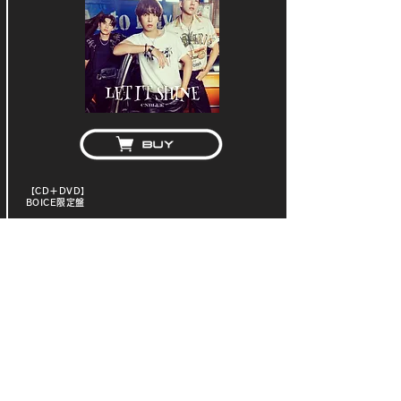
【CD＋DVD】
BOICE限定盤
2021-06-23
WPCL-13295 ¥3,300(税込)
＜CD＞
1. LET IT SHINE
2. TRIGGER
3. MOON
＜DVD＞
22.3.21『 CNBLUE JAPAN ONLINE FANMEETING
2022 -FEELING- 』ライブ＆トークダイジェスト