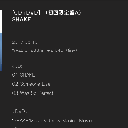
[CD+DVD] （初回限定盤A）
SHAKE
2017.05.10
WPZL-31288/9 ￥2,640（税込）
<CD>
01 SHAKE
02 Someone Else
03 Was So Perfect
<DVD>
“SHAKE”Music Video & Making Movie