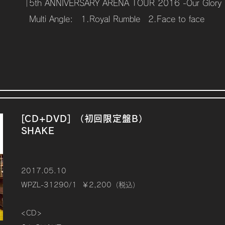
「5th ANNIVERSARY ARENA TOUR 2016 -Our Glory
Multi Angle: 1.Royal Rumble 2.Face to face
[CD+DVD] （初回限定盤B）
SHAKE
2017.05.10
WPZL-31290/1 ￥2,200（税込）
<CD>