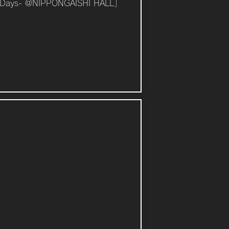
 Days- @NIPPONGAISHI HALL」