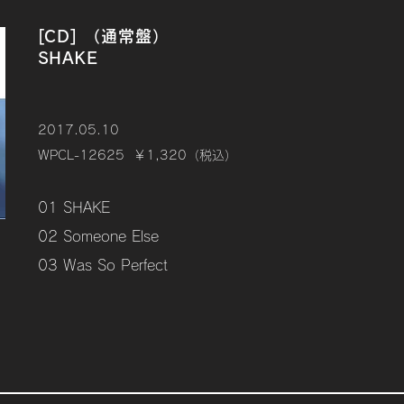
[CD] （通常盤）
SHAKE
2017.05.10
WPCL-12625 ￥1,320（税込）
01 SHAKE
02 Someone Else
03 Was So Perfect