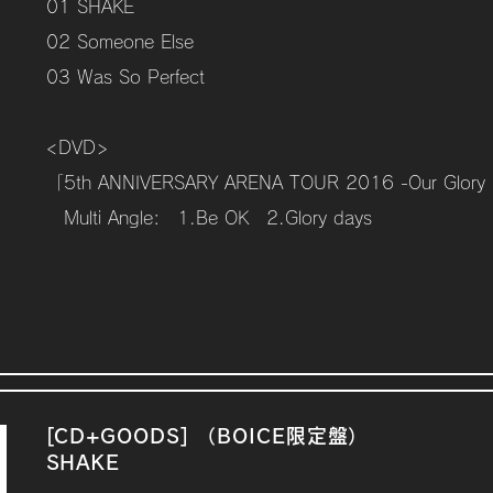
01 SHAKE
02 Someone Else
03 Was So Perfect
<DVD>
「5th ANNIVERSARY ARENA TOUR 2016 -Our Glory
Multi Angle: 1.Be OK 2.Glory days
[CD+GOODS] （BOICE限定盤）
SHAKE